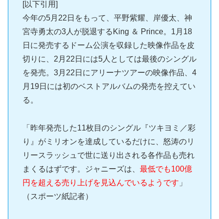
[以下引用]
今年の5月22日をもって、平野紫耀、岸優太、神
宮寺勇太の3人が脱退するKing ＆ Prince。1月18
日に発売するドーム公演を収録した映像作品を皮
切りに、2月22日には5人としては最後のシングル
を発売。3月22日にアリーナツアーの映像作品、4
月19日には初のベストアルバムの発売を控えてい
る。
「昨年発売した11枚目のシングル『ツキヨミ／彩
り』がミリオンを達成しているだけに、怒涛のリ
リースラッシュで世に送り出される各作品も売れ
まくるはずです。ジャニーズは、
最低でも100億
円を超える売り上げを見込んでいるようです
」
（スポーツ紙記者）