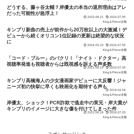
どうする、藤ヶ谷太輔？岸優太の本当の退所理由はアレ
だった可能性が急浮上！
2023.08.21
2024.07.05
King＆Prince全般
キンプリ新曲の売上が前作から20万枚以上の大激減！デ
ビューから続くオリコン1位記録の更新は絶望的な状況
に
2024.05.23
2024.07.05
King＆Prince全般
「コード・ブルー」のパクリ！「ナイト・ドクター」高
視聴率発進も視聴者からは既視感を訴える声多数
2021.06.23
2024.07.05
King＆Prince全般
キンプリ高橋海人の少女漫画家デビューに大反響！ジャ
ニーズ初の快挙に早くも映画化を期待する声も
2019.04.06
King＆Prince全般
岸優太、ショック！PCR詐欺で逃走中の実兄・岸大貴が
キンプリのイメージに大きな傷を付けてしまった件
2022.06.19
2024.07.05
King＆Prince全般