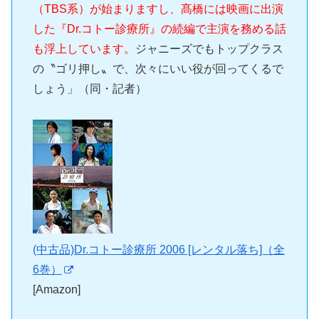
（TBS系）が始まりますし、髙橋には映画に出演
した『Dr.コトー診療所』の続編で主演を務める話
も浮上しています。
ジャニーズでもトップクラス
の〝ゴリ押し〟で、次々にいい役が回ってくるで
しょう」（同・記者）
(中古品)Dr.コトー診療所 2006 [レンタル落ち]（全
6巻）
[Amazon]