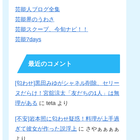
芸能人ブログ全集
芸能界のうわさ
芸能スクープ、今旬ナビ！！
芸能7days
最近のコメント
[匂わせ]黒田みゆがシャネル削除、セリー
ヌだらけ！宮舘涼太「友だちの1人」は無
理がある
に
teta
より
[不安]岩本照に匂わせ疑惑！料理が上手過
ぎて彼女が作った説浮上
に
さやぁぁぁぁ
より