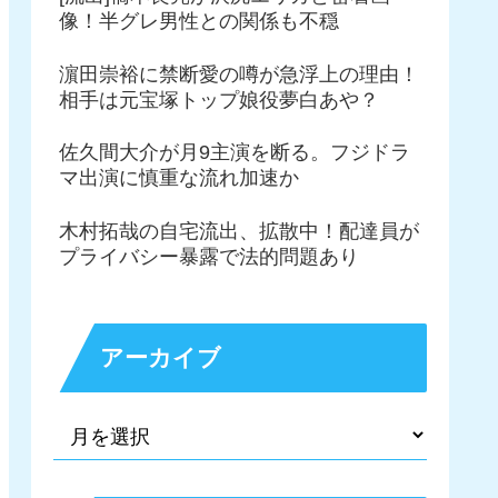
像！半グレ男性との関係も不穏
濵田崇裕に禁断愛の噂が急浮上の理由！
相手は元宝塚トップ娘役夢白あや？
佐久間大介が月9主演を断る。フジドラ
マ出演に慎重な流れ加速か
木村拓哉の自宅流出、拡散中！配達員が
プライバシー暴露で法的問題あり
アーカイブ