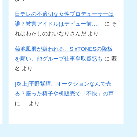
日テレの不適切な女性プロデューサーは
誰？被害アイドルはデビュー前…。
に
そ
れはわたしのおいなりさんだ
より
菊池風磨が嫌われる。SixTONESの降板
を願い、他グループ仕事奪取疑惑も
に
匿
名
より
[炎上]平野紫耀、オークションなんで売
る？座った椅子や机販売で「不快」の声
に
より