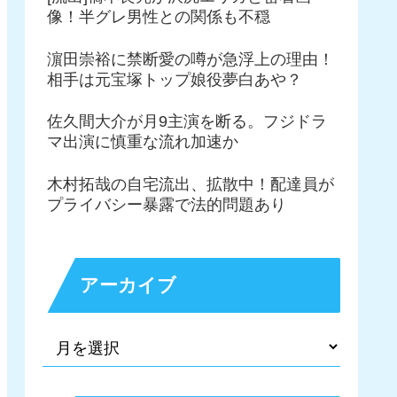
像！半グレ男性との関係も不穏
濵田崇裕に禁断愛の噂が急浮上の理由！
相手は元宝塚トップ娘役夢白あや？
佐久間大介が月9主演を断る。フジドラ
マ出演に慎重な流れ加速か
木村拓哉の自宅流出、拡散中！配達員が
プライバシー暴露で法的問題あり
アーカイブ