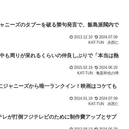
ジャニーズのタブーを破る禁句発言で、飯島派閥内で
2013.12.10
2024.07.09
KAT-TUN
赤西仁
中も周りが呆れるくらいの仲良しぶりで「本当は熱
2015.02.19
2024.06.20
KAT-TUN
亀梨和也の噂
」にジャニーズから唯一ランクイン！映画はコケても
2014.01.18
2024.07.09
KAT-TUN
赤西仁
テレが打倒フジテレビのために制作費アップとサプ