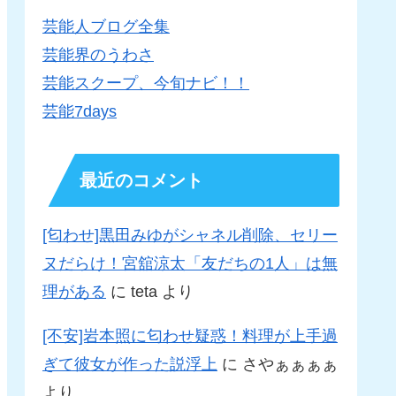
芸能人ブログ全集
芸能界のうわさ
芸能スクープ、今旬ナビ！！
芸能7days
最近のコメント
[匂わせ]黒田みゆがシャネル削除、セリー
ヌだらけ！宮舘涼太「友だちの1人」は無
理がある
に
teta
より
[不安]岩本照に匂わせ疑惑！料理が上手過
ぎて彼女が作った説浮上
に
さやぁぁぁぁ
より