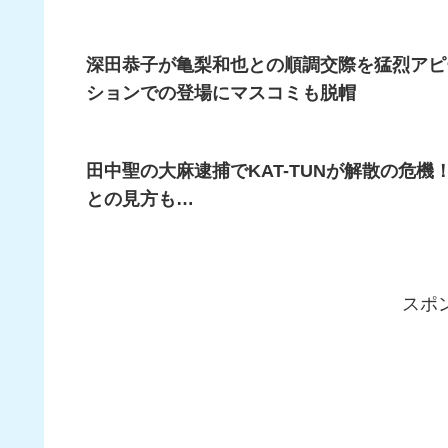
深田恭子が亀梨和也との順調交際を猛烈アピ
ションでの登場にマスコミも脱帽
田中聖の大麻逮捕でKAT-TUNが解散の危
との見方も…
スポ