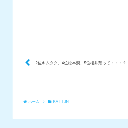
2位キムタク、4位松本潤、5位櫻井翔って・・・？
ホーム
KAT-TUN