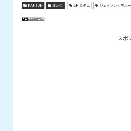
KAT-TUN
赤西仁
J.R.ロテム
ジェイソン・デル
スポ