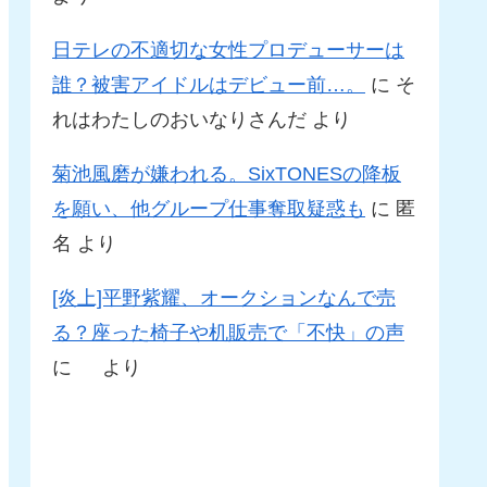
日テレの不適切な女性プロデューサーは
誰？被害アイドルはデビュー前…。
に
そ
れはわたしのおいなりさんだ
より
菊池風磨が嫌われる。SixTONESの降板
を願い、他グループ仕事奪取疑惑も
に
匿
名
より
[炎上]平野紫耀、オークションなんで売
る？座った椅子や机販売で「不快」の声
に
より