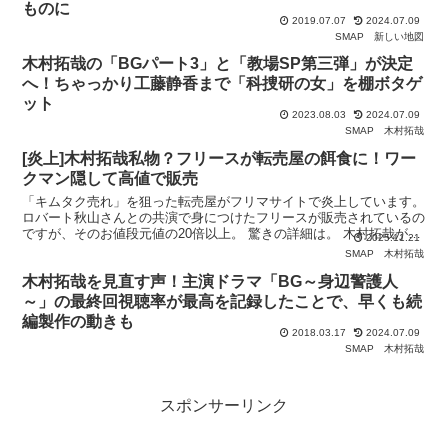
ものに
2019.07.07
2024.07.09
SMAP
新しい地図
木村拓哉の「BGパート3」と「教場SP第三弾」が決定
へ！ちゃっかり工藤静香まで「科捜研の女」を棚ボタゲ
ット
2023.08.03
2024.07.09
SMAP
木村拓哉
[炎上]木村拓哉私物？フリースが転売屋の餌食に！ワー
クマン隠して高値で販売
「キムタク売れ」を狙った転売屋がフリマサイトで炎上しています。
ロバート秋山さんとの共演で身につけたフリースが販売されているの
ですが、そのお値段元値の20倍以上。 驚きの詳細は。 木村拓哉がテ
2025.11.21
レ東番組でロバート秋山と共演 「秋山ロケの地図」
SMAP
木村拓哉
木村拓哉を見直す声！主演ドラマ「BG～身辺警護人
～」の最終回視聴率が最高を記録したことで、早くも続
編製作の動きも
2018.03.17
2024.07.09
SMAP
木村拓哉
スポンサーリンク