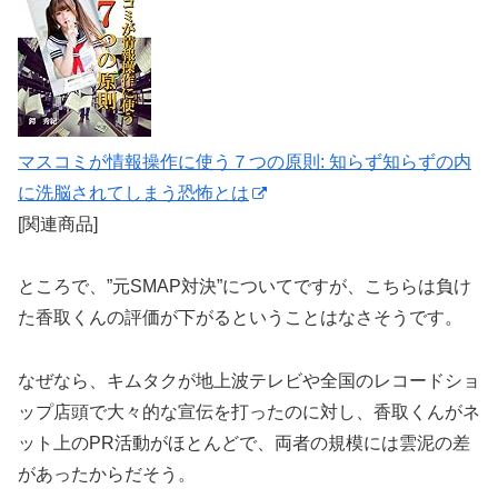
マスコミが情報操作に使う７つの原則: 知らず知らずの内
に洗脳されてしまう恐怖とは
[関連商品]
ところで、”元SMAP対決”についてですが、こちらは負け
た香取くんの評価が下がるということはなさそうです。
なぜなら、キムタクが地上波テレビや全国のレコードショ
ップ店頭で大々的な宣伝を打ったのに対し、香取くんがネ
ット上のPR活動がほとんどで、両者の規模には雲泥の差
があったからだそう。