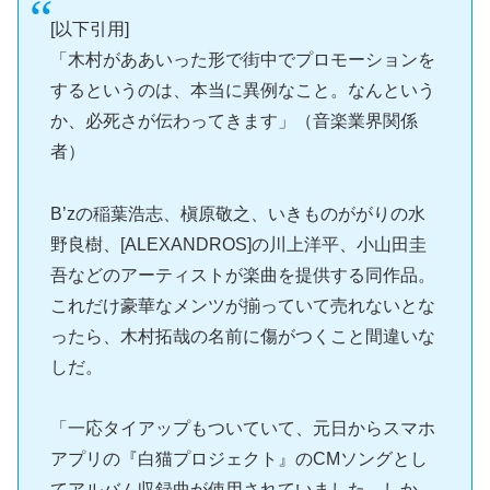
[以下引用]
「木村がああいった形で街中でプロモーションを
するというのは、本当に異例なこと。なんという
か、必死さが伝わってきます」（音楽業界関係
者）
B’zの稲葉浩志、槇原敬之、いきものががりの水
野良樹、[ALEXANDROS]の川上洋平、小山田圭
吾などのアーティストが楽曲を提供する同作品。
これだけ豪華なメンツが揃っていて売れないとな
ったら、木村拓哉の名前に傷がつくこと間違いな
しだ。
「一応タイアップもついていて、元日からスマホ
アプリの『白猫プロジェクト』のCMソングとし
てアルバム収録曲が使用されていました。しか