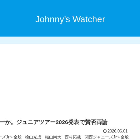
Johnny’s Watcher
か。ジュニアツアー2026発表で賛否両論
2026.06.01
ズJr＞全般
檜山光成
織山尚大
西村拓哉
関西ジャニーズJr＞全般