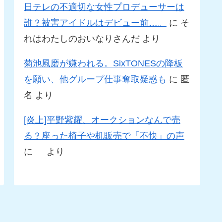
日テレの不適切な女性プロデューサーは
誰？被害アイドルはデビュー前…。
に
そ
れはわたしのおいなりさんだ
より
菊池風磨が嫌われる。SixTONESの降板
を願い、他グループ仕事奪取疑惑も
に
匿
名
より
[炎上]平野紫耀、オークションなんで売
る？座った椅子や机販売で「不快」の声
に
より