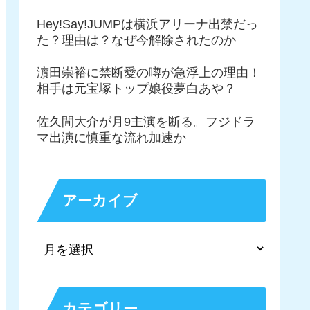
Hey!Say!JUMPは横浜アリーナ出禁だっ
た？理由は？なぜ今解除されたのか
濵田崇裕に禁断愛の噂が急浮上の理由！
相手は元宝塚トップ娘役夢白あや？
佐久間大介が月9主演を断る。フジドラ
マ出演に慎重な流れ加速か
アーカイブ
カテゴリー