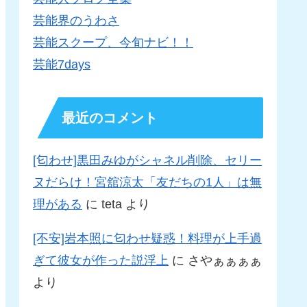
芸能界のうわさ
芸能スクープ、今旬ナビ！！
芸能7days
最近のコメント
[匂わせ]黒田みゆがシャネル削除、セリー
ヌだらけ！宮舘涼太「友だちの1人」は無
理がある
に
teta
より
[不安]岩本照に匂わせ疑惑！料理が上手過
ぎて彼女が作った説浮上
に
さやぁぁぁぁ
より