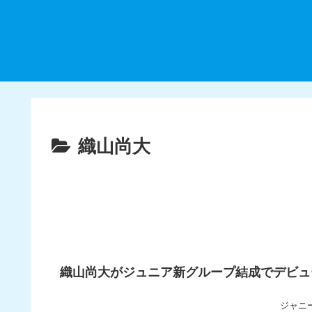
織山尚大
織山尚大がジュニア新グループ結成でデビュー
ジャニー