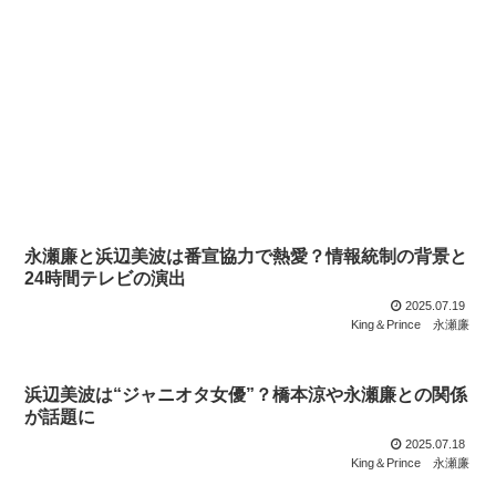
永瀬廉と浜辺美波は番宣協力で熱愛？情報統制の背景と
24時間テレビの演出
2025.07.19
King＆Prince
永瀬廉
浜辺美波は“ジャニオタ女優”？橋本涼や永瀬廉との関係
が話題に
2025.07.18
King＆Prince
永瀬廉