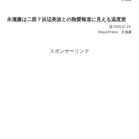
永瀬廉は二股？浜辺美波との熱愛報道に見える温度差
2025.07.23
King＆Prince
永瀬廉
スポンサーリンク