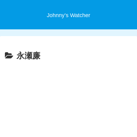
Johnny’s Watcher
永瀬廉