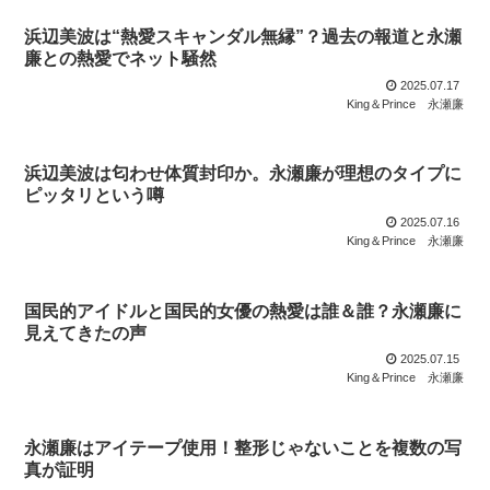
浜辺美波は“熱愛スキャンダル無縁”？過去の報道と永瀬
廉との熱愛でネット騒然
2025.07.17
King＆Prince
永瀬廉
浜辺美波は匂わせ体質封印か。永瀬廉が理想のタイプに
ピッタリという噂
2025.07.16
King＆Prince
永瀬廉
国民的アイドルと国民的女優の熱愛は誰＆誰？永瀬廉に
見えてきたの声
2025.07.15
King＆Prince
永瀬廉
永瀬廉はアイテープ使用！整形じゃないことを複数の写
真が証明