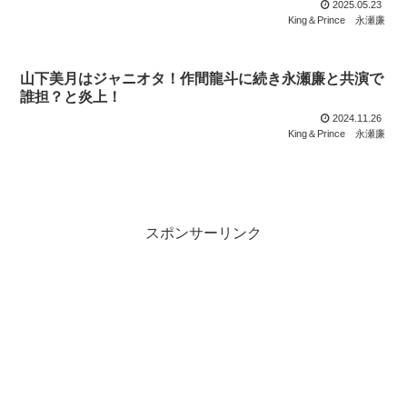
2025.05.23
King＆Prince
永瀬廉
山下美月はジャニオタ！作間龍斗に続き永瀬廉と共演で
誰担？と炎上！
2024.11.26
King＆Prince
永瀬廉
スポンサーリンク