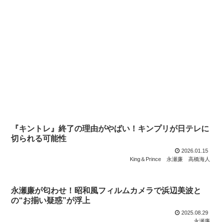
『キントレ』終了の理由がやばい！キンプリが日テレに
切られる可能性
2026.01.15
King＆Prince
永瀬廉
高橋海人
永瀬廉が匂わせ！昭和風フィルムカメラで浜辺美波と
の“お揃い疑惑”が浮上
2025.08.29
永瀬廉