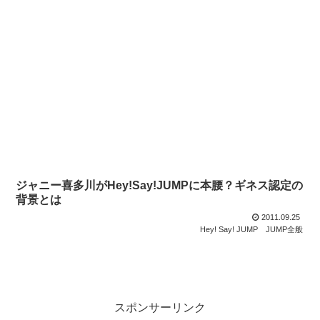
ジャニー喜多川がHey!Say!JUMPに本腰？ギネス認定の
背景とは
2011.09.25
Hey! Say! JUMP
JUMP全般
スポンサーリンク