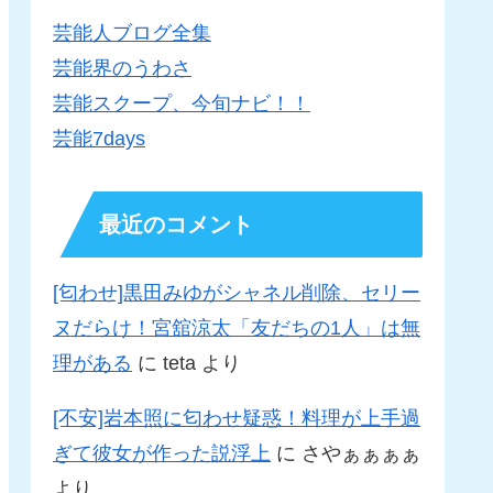
芸能人ブログ全集
芸能界のうわさ
芸能スクープ、今旬ナビ！！
芸能7days
最近のコメント
[匂わせ]黒田みゆがシャネル削除、セリー
ヌだらけ！宮舘涼太「友だちの1人」は無
理がある
に
teta
より
[不安]岩本照に匂わせ疑惑！料理が上手過
ぎて彼女が作った説浮上
に
さやぁぁぁぁ
より