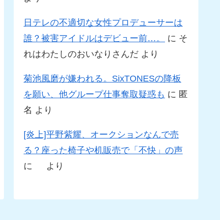
日テレの不適切な女性プロデューサーは
誰？被害アイドルはデビュー前…。
に
そ
れはわたしのおいなりさんだ
より
菊池風磨が嫌われる。SixTONESの降板
を願い、他グループ仕事奪取疑惑も
に
匿
名
より
[炎上]平野紫耀、オークションなんで売
る？座った椅子や机販売で「不快」の声
に
より