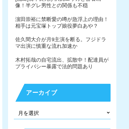
像！半グレ男性との関係も不穏
濵田崇裕に禁断愛の噂が急浮上の理由！
相手は元宝塚トップ娘役夢白あや？
佐久間大介が月9主演を断る。フジドラ
マ出演に慎重な流れ加速か
木村拓哉の自宅流出、拡散中！配達員が
プライバシー暴露で法的問題あり
アーカイブ