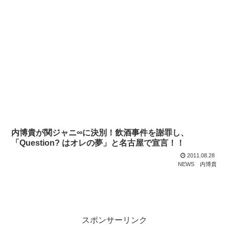
内博貴が関ジャニ∞に決別！飲酒事件を謝罪し、
「Question? はオレの夢」と名古屋で宣言！！
2011.08.28
NEWS
内博貴
スポンサーリンク