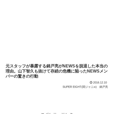
元スタッフが暴露する錦戸亮がNEWSを脱退した本当の
理由。山下智久も抜けて存続の危機に陥ったNEWSメン
バーの驚きの行動
2016.12.10
SUPER EIGHT(関ジャニ∞)
錦戸亮