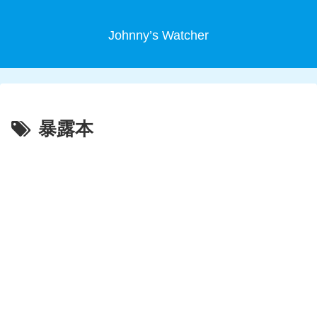
Johnny’s Watcher
暴露本