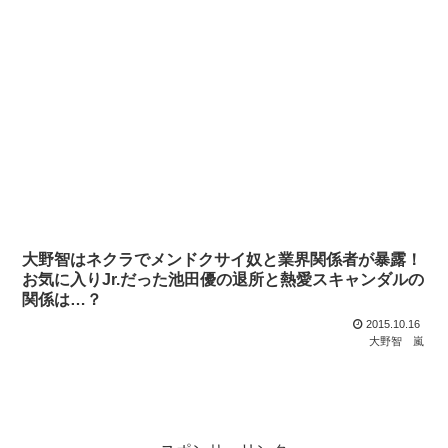
大野智はネクラでメンドクサイ奴と業界関係者が暴露！
お気に入りJr.だった池田優の退所と熱愛スキャンダルの
関係は…？
2015.10.16
大野智
嵐