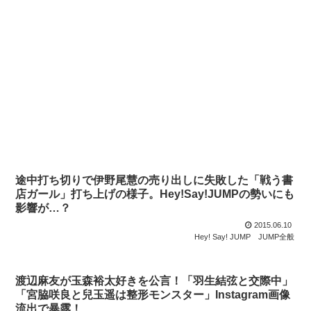
途中打ち切りで伊野尾慧の売り出しに失敗した「戦う書
店ガール」打ち上げの様子。Hey!Say!JUMPの勢いにも
影響が…？
2015.06.10
Hey! Say! JUMP
JUMP全般
渡辺麻友が玉森裕太好きを公言！「羽生結弦と交際中」
「宮脇咲良と兒玉遥は整形モンスター」Instagram画像
流出で暴露！