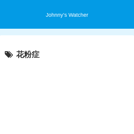
Johnny’s Watcher
花粉症