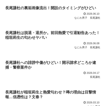
長尾謙杜の裏垢画像流出！開設のタイミングがひどい
2026.06.10
なにわ男子
長尾謙杜
長尾謙杜は脱退・退所か。前回熱愛で引退勧告あった！
稲垣莉生の匂わせヤバい
2026.06.08
なにわ男子
長尾謙杜
長尾謙杜への誹謗中傷がひどい！開示請求どころか逮
捕・警察案件か
2026.04.17
長尾謙杜
長尾謙杜が稲垣莉生と熱愛匂わせ？噂の理由は目撃情
報…信憑性は？文春？
2026.03.10