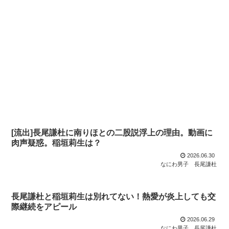
[流出]長尾謙杜に南りほとの二股説浮上の理由。動画に
肉声疑惑。稲垣莉生は？
2026.06.30
なにわ男子
長尾謙杜
長尾謙杜と稲垣莉生は別れてない！熱愛が炎上しても交
際継続をアピール
2026.06.29
なにわ男子
長尾謙杜