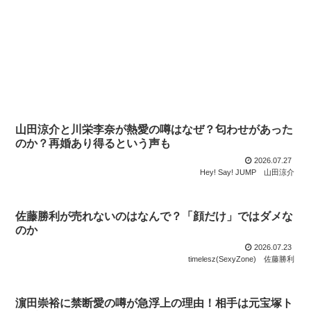
山田涼介と川栄李奈が熱愛の噂はなぜ？匂わせがあった
のか？再婚あり得るという声も
2026.07.27
Hey! Say! JUMP
山田涼介
佐藤勝利が売れないのはなんで？「顔だけ」ではダメな
のか
2026.07.23
timelesz(SexyZone)
佐藤勝利
濵田崇裕に禁断愛の噂が急浮上の理由！相手は元宝塚ト