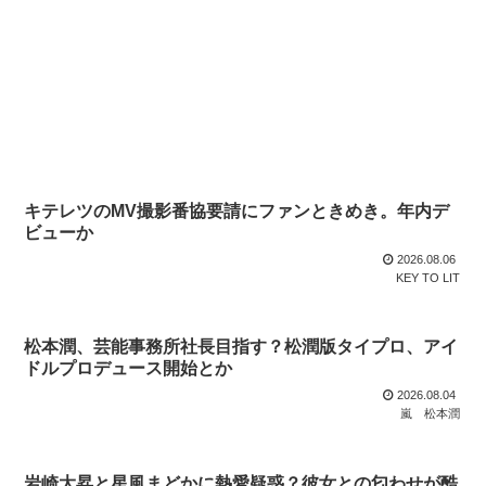
キテレツのMV撮影番協要請にファンときめき。年内デ
ビューか
2026.08.06
KEY TO LIT
松本潤、芸能事務所社長目指す？松潤版タイプロ、アイ
ドルプロデュース開始とか
2026.08.04
嵐
松本潤
岩崎大昇と星風まどかに熱愛疑惑？彼女との匂わせが酷