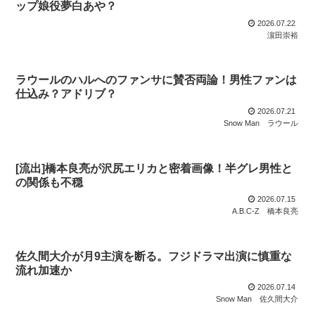
ップ娘役夢白あや？
2026.07.22
濵田崇裕
ラウールのハルへのファンサに賛否両論！男性ファンは
仕込み？アドリブ？
2026.07.21
Snow Man
ラウール
[流出]橋本良亮が沢尻エリカと密着画像！半グレ男性と
の関係も不穏
2026.07.15
A.B.C-Z
橋本良亮
佐久間大介が月9主演を断る。フジドラマ出演に慎重な
流れ加速か
2026.07.14
Snow Man
佐久間大介