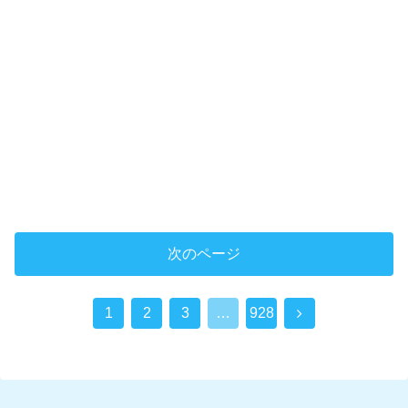
次のページ
次
1
2
3
…
928
へ