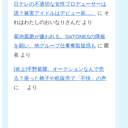
日テレの不適切な女性プロデューサーは
誰？被害アイドルはデビュー前…。
に
そ
れはわたしのおいなりさんだ
より
菊池風磨が嫌われる。SixTONESの降板
を願い、他グループ仕事奪取疑惑も
に
匿
名
より
[炎上]平野紫耀、オークションなんで売
る？座った椅子や机販売で「不快」の声
に
より