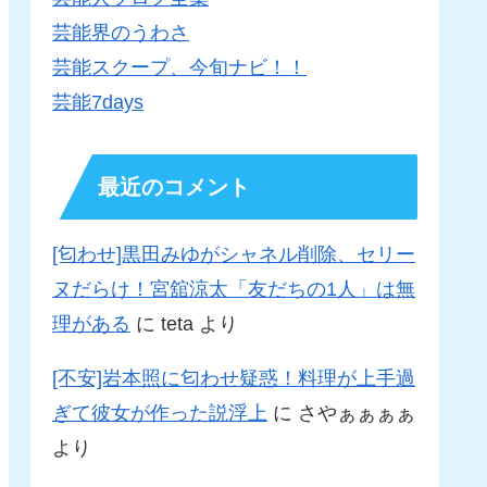
芸能界のうわさ
芸能スクープ、今旬ナビ！！
芸能7days
最近のコメント
[匂わせ]黒田みゆがシャネル削除、セリー
ヌだらけ！宮舘涼太「友だちの1人」は無
理がある
に
teta
より
[不安]岩本照に匂わせ疑惑！料理が上手過
ぎて彼女が作った説浮上
に
さやぁぁぁぁ
より