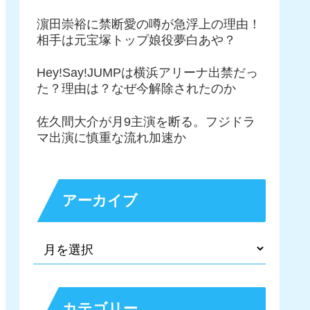
濵田崇裕に禁断愛の噂が急浮上の理由！
相手は元宝塚トップ娘役夢白あや？
Hey!Say!JUMPは横浜アリーナ出禁だっ
た？理由は？なぜ今解除されたのか
佐久間大介が月9主演を断る。フジドラ
マ出演に慎重な流れ加速か
アーカイブ
カテゴリー