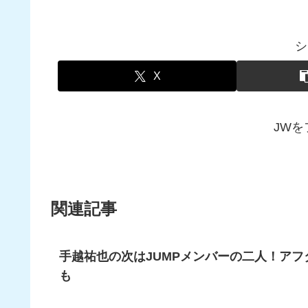
シ
X
JW
関連記事
手越祐也の次はJUMPメンバーの二人！ア
も