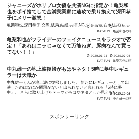
ジャニーズがホリプロ女優を共演NGに指定か！亀梨和
也をポイ捨てして金満実業家に速攻で乗り換えて深田恭
子にメリー激怒！
亀梨和也,深田恭子,交際,破局,結婚,共演,NG,ジャニーズ,ホリプロ
2019.01.22
2024.06.20
KAT-TUN
亀梨和也の噂
亀梨和也がフライデーのフェイクニュースをラジオで否
定！「あれはニラじゃなくて万能ねぎ。豚肉なんて買っ
てない！！」
2020.01.24
2024.07.05
KAT-TUN
亀梨和也の噂
中丸雄一の地上波復帰がもはやネタ！5時に夢中レギュ
ラーは天職か
中丸雄一くんが地上波に復帰しました。 新たにレギュラーとして出
演したのはなにか問題がないと出られないと言われる『5時に夢
中』。 さらに取り上げたテーマがもはやネタとしか思えない・・ 中
2025.10.02
丸雄一が地上波から消えたワケ 中丸雄一くんが無期限謹慎と
KAT-TUN
中丸雄一の噂
スポンサーリンク