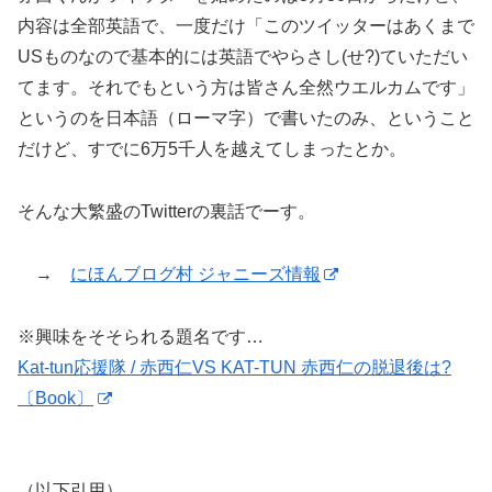
内容は全部英語で、一度だけ「このツイッターはあくまで
USものなので基本的には英語でやらさし(せ?)ていただい
てます。それでもという方は皆さん全然ウエルカムです」
というのを日本語（ローマ字）で書いたのみ、ということ
だけど、すでに6万5千人を越えてしまったとか。
そんな大繁盛のTwitterの裏話でーす。
→
にほんブログ村 ジャニーズ情報
※興味をそそられる題名です…
Kat-tun応援隊 / 赤西仁VS KAT-TUN 赤西仁の脱退後は?
〔Book〕
（以下引用）