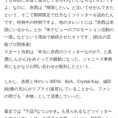
ても赤西に米国で成功してもらわないとならないわけです
よ。なのに、赤西は〝帰国したい〟と泣いてせがんできた
という。そこで期間限定で仕方なくツイッターを認めたん
です。特例中の特例ですよ。他のタレントには〝赤西は米
国にいるから〟とか〝米デビューのプロモーション活動の
一環〟などという理由で納得させたそうです」(前出の芸
能プロ関係者)
スタート当初は「本当に赤西のツイッターなのか?」と真
贋(しんがん)をめぐって大騒動になった。ジャニーズ事務
所にもかなりの問い合わせが殺到したという。
しかし、赤西と仲のいいBENI、BoA、Crystal Kay、城田
純(優の兄)らがリプライ(返答)していることから、ファン
の間でも「本物」として浸透していった。
最近では〝下品?なつぶやき〟も見られるなどツイッター