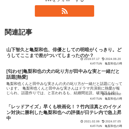
関連記事
山下智久と亀梨和也、俳優としての明暗がくっきり。ど
うしてここまで差がついてしまったのか？
2019.07.17
2024.06.20
KAT-TUN
亀梨和也の噂
[匂わせ]亀梨和也の犬の叱り方が田中みな実と一緒だと
話題[熱愛]
亀梨和也くんと田中みな実さんの犬の叱り方が一緒だと話題になって
います。 亀梨和也くんと田中みな実さんはドラマ共演前に熱愛が報
じられ、話題作りでは、と言われるも、結婚間近説、破局説を繰り返
2026.02.02
し、本当の関係は一体・・？となっていました。 今回の「
KAT-TUN
亀梨和也の噂
「レッドアイズ」早くも映画化！？竹内涼真とのイケメ
ン対決に勝利した亀梨和也への評価が日テレ内で急上昇
中
2021.02.06
2024.07.05
KAT-TUN
亀梨和也の噂