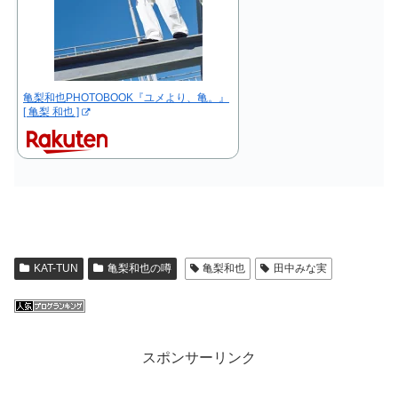
亀梨和也PHOTOBOOK『ユメより、亀。』
[ 亀梨 和也 ]
KAT-TUN
亀梨和也の噂
亀梨和也
田中みな実
スポンサーリンク