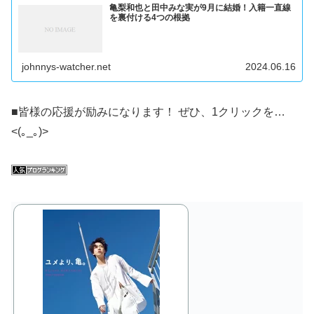
亀梨和也と田中みな実が9月に結婚！入籍一直線
を裏付ける4つの根拠
johnnys-watcher.net
2024.06.16
■皆様の応援が励みになります！ ぜひ、1クリックを…
<(｡_｡)>