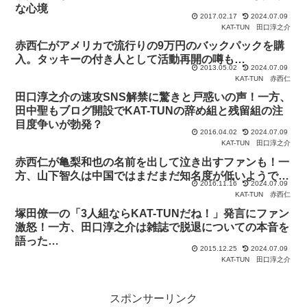
な心境
2017.02.17
2024.07.09
KAT-TUN
田口淳之介
赤西仁がアメリカで流行りの9万円のバックパックを購
入。タッキーの付き人として活動再開の噂も…
2013.05.02
2024.07.09
KAT-TUN
赤西仁
田口淳之介の速攻SNS解禁に驚きと戸惑いの声！一方、
田中聖もブログ開設でKAT-TUNの辞め組と残留組の注
目度争いが勃発？
2016.04.02
2024.07.09
KAT-TUN
田口淳之介
赤西仁が亀梨和也の名前を出して泣き出すファンも！一
方、山下智久は中国ではまだまだ知名度が低いようで…
2016.11.16
2024.07.09
KAT-TUN
赤西仁
塚田僚一の「3人組ならKAT-TUNだね！」発言にファン
激怒！一方、田口淳之介は雑誌で脱退についての本音を
語った…
2015.12.25
2024.07.09
KAT-TUN
田口淳之介
スポンサーリンク