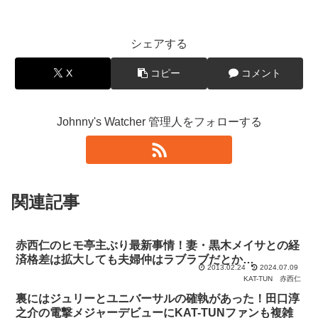
シェアする
X
コピー
コメント
Johnny's Watcher 管理人をフォローする
関連記事
赤西仁のヒモ亭主ぶり最新事情！妻・黒木メイサとの経
済格差は拡大しても夫婦仲はラブラブだとか…
2013.02.24
2024.07.09
KAT-TUN
赤西仁
裏にはジュリーとユニバーサルの確執があった！田口淳
之介の電撃メジャーデビューにKAT-TUNファンも複雑