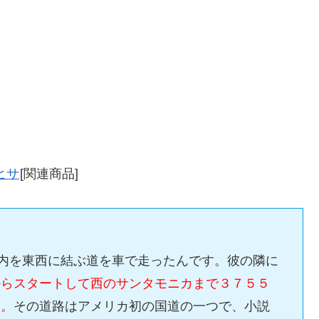
ヒサ
[関連商品]
国内を東西に結ぶ道を車で走ったんです。彼の隣に
からスタートして西のサンタモニカまで３７５５
た。
その道路はアメリカ初の国道の一つで、小説