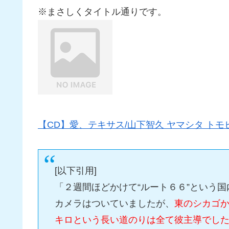
※まさしくタイトル通りです。
【CD】愛、テキサス/山下智久 ヤマシタ トモ
[以下引用]
「２週間ほどかけて“ルート６６”という
カメラはついていましたが、
東のシカゴ
キロという長い道のりは全て彼主導でし