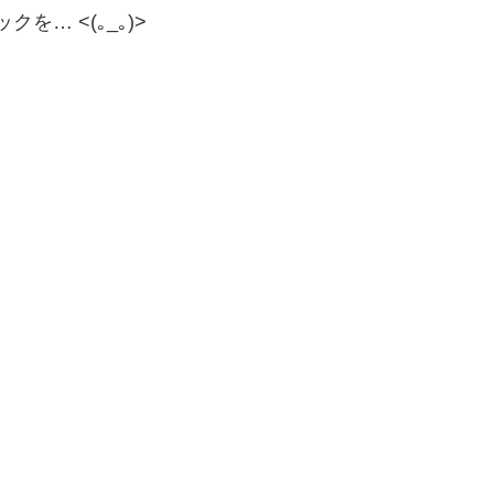
… <(｡_｡)>