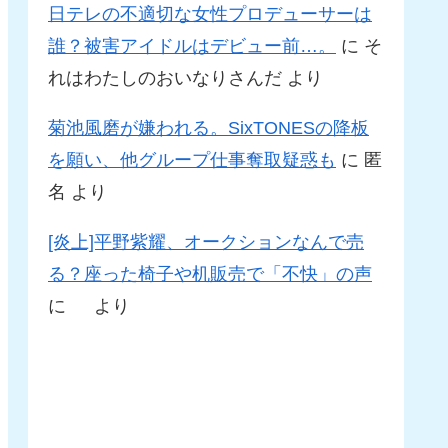
日テレの不適切な女性プロデューサーは
誰？被害アイドルはデビュー前…。
に
そ
れはわたしのおいなりさんだ
より
菊池風磨が嫌われる。SixTONESの降板
を願い、他グループ仕事奪取疑惑も
に
匿
名
より
[炎上]平野紫耀、オークションなんで売
る？座った椅子や机販売で「不快」の声
に
より