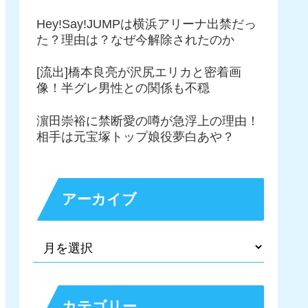
Hey!Say!JUMPは横浜アリーナ出禁だっ
た？理由は？なぜ今解除されたのか
[流出]橋本良亮が沢尻エリカと密着画
像！半グレ男性との関係も不穏
濵田崇裕に禁断愛の噂が急浮上の理由！
相手は元宝塚トップ娘役夢白あや？
アーカイブ
カテゴリー