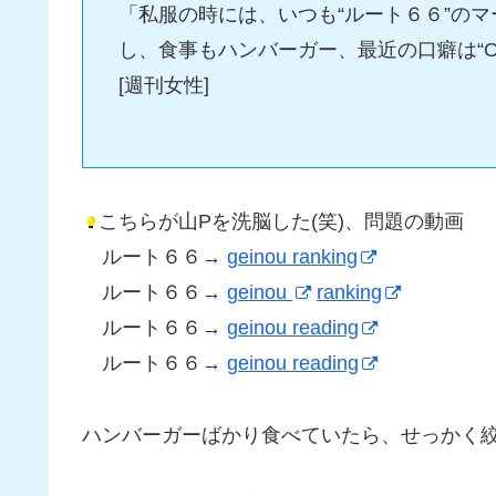
「私服の時には、いつも“ルート６６”の
し、食事もハンバーガー、最近の口癖は“O
[週刊女性]
こちらが山Pを洗脳した(笑)、問題の動画
ルート６６→
geinou ranking
ルート６６→
geinou
ranking
ルート６６→
geinou reading
ルート６６→
geinou reading
ハンバーガーばかり食べていたら、せっかく