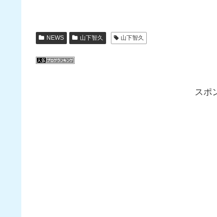
NEWS
山下智久
山下智久
スポ