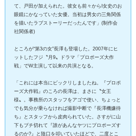
て、戸田が加えられた。彼女も前々からI女史のお
眼鏡にかなっていた女優。当初は男女の三角関係
を描いたラブストーリーだったんです」(制作会
社関係者)
ところが“第3の女”長澤も登場した。2007年にヒ
ットしたフジ〝月9〟ドラマ「プロポーズ大作
戦」でW主演して以来の共演となる。
「これには本当にビックリしましたね。『プロポ
ーズ大作戦』のころの長澤は、まさに〝女王
様〟。事務所のスタッフをアゴで使い、ちょっと
でも気分が乗らなければ撮影中断で『長澤機嫌待
ち』とスタッフから皮肉られていた。さすがに山
下もブチ切れて『誰があんなヤツにプロポーズす
るのか?』と陰口を叩いていたほどで、二度とこ