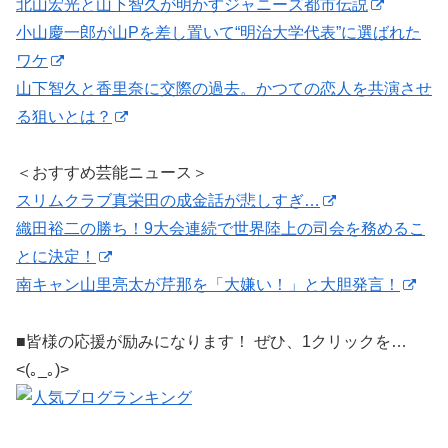
北山宏光と山下智久が明かすジャニーズ都市伝説
小山慶一郎が山Pを差し置いて“明治大学代表”に選ばれた
ワケ
山下智久と香里奈に交際の過去。かつての恋人を共演させ
る狙いとは？
＜おすすめ芸能ニュース＞
スリムクラブ真栄田の成金話が悲しすぎ…
織田裕二の勝ち！9大会連続で世界陸上の司会を務めるこ
とに決定！
南キャン山里亮太が芹那を「大嫌い！」と大胆発言！
■皆様の応援が励みになります！ ぜひ、1クリックを…
<(｡_｡)>