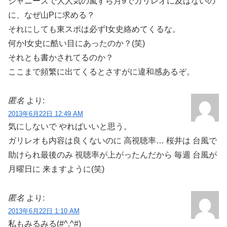
ジャニーズで大人気の嵐すら月9でガリレオに及ばないの
に、なぜ山Pに求める？
それにしても東スポは必ずI女史絡めてくるな。
何かI女史に酷い目にあったのか？(笑)
それとも書かされてるのか？
ここまで頻繁に出てくるとさすがに違和感あるぞ。
匿名
より:
2013年6月22日 12:49 AM
気にしないで やればいいと思う。
ガリレオも内容は良くないのに 高視聴率… 桜井は 台風で
助けられ最後のみ 視聴率が上がったんだから 毎週 台風が
月曜日に 来ますように(笑)
匿名
より:
2013年6月22日 1:10 AM
私もみるみる(#^.^#)