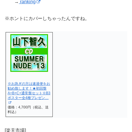
→
ranking
※ホントにカバーしちゃったんですね。
※お急ぎの方は速達便をお
勧め致します！★初回盤
A+B+C+通常盤セット※B3
ポスター全4種プレゼン…
価格：4,700円（税込、送
料込）
[楽天市場]