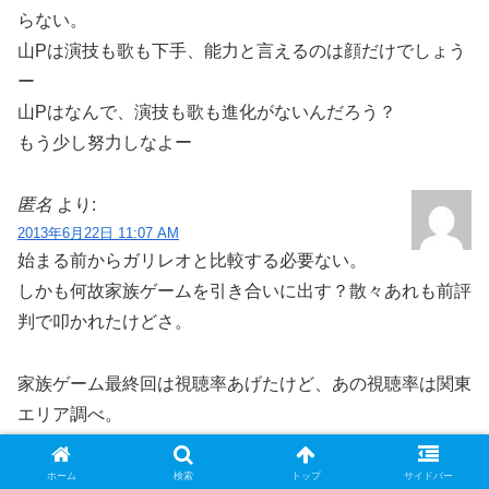
らない。
山Pは演技も歌も下手、能力と言えるのは顔だけでしょう
ー
山Pはなんで、演技も歌も進化がないんだろう？
もう少し努力しなよー
匿名
より:
2013年6月22日 11:07 AM
始まる前からガリレオと比較する必要ない。
しかも何故家族ゲームを引き合いに出す？散々あれも前評
判で叩かれたけどさ。
家族ゲーム最終回は視聴率あげたけど、あの視聴率は関東
エリア調べ。
当日、関東に台風いましたっけ？まだ南の下でしょ、台風
は。台風で助けられて在宅率が…って、こじつけじゃん！
ホーム
検索
トップ
サイドバー