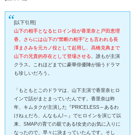
[以下引用]
山下の相手となるヒロイン役が香里奈と戸田恵理
香。さらには山下の“禁断の相手”とも言われる長
澤まさみを元カノ役として起用し、高橋克典まで
山下の兄貴的存在として登場させる
。誰もが主演
クラス。これほどまでに豪華俳優陣が揃うドラマ
も珍しいだろう。
「もともとこのドラマは、山下主演で香里奈ヒロ
インで話がまとまっていたんです。香里奈は昨
年、キムタクが主演した『PRICELESS～あるわ
けねぇだろ、んなもん!～』でヒロインを演じて以
来、SMAPの育ての親であるI女史のお気に入りに
なったので、早々に決まっていたんです。そし