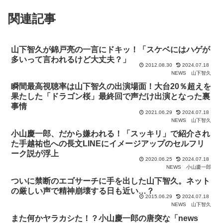
関連記事
山下智久が錦戸亮の一言にドキッ！「スケベにはハゲが
多いって言われるけど大丈夫？」
2012.08.30
2024.07.18
NEWS
山下智久
瞬間最高視聴率は山下智久の出演場面！大台20％超えを
果たした「ドラゴン桜」最終回で声だけ出演となった裏
事情
2021.06.29
2024.07.18
NEWS
山下智久
小山慶一郎、だから嫌われる！「スッキリ」で紹介され
た手越祐也への長文LINEにイメージアップのセルフリ
ーク説が浮上
2020.06.25
2024.07.18
NEWS
小山慶一郎
ついに禁断のエゴサーチに手を出した山下智久。ネット
の厳しい声で精神崩壊する日も近い…？
2015.06.29
2024.07.18
NEWS
山下智久
また何かヤラカシた！？小山慶一郎の唐突な「news