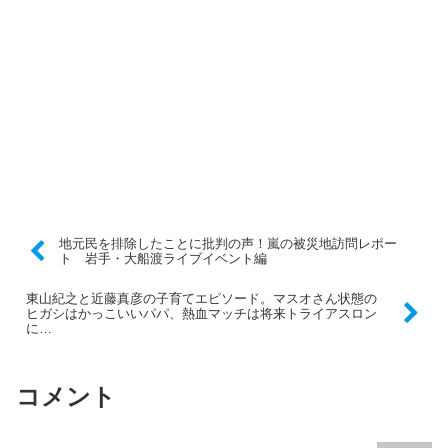
地元民を排除したことに批判の声！嵐の被災地訪問レポー
ト 岩手・大船渡ライブイベント編
東山紀之と近藤真彦の子育てエピソード。マスオさん状態の
ヒガシはかっこいいパパ、熱血マッチは将来トライアスロン
に…
コメント