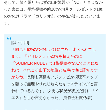
そして、散々懲りたはずの山P陣営が「NO」と言えなか
った裏には、平均視聴率約20%で4月クールダントツ1位
のお化けドラマ「ガリレオ2」の存在があったといいま
す。
[以下引用]
「
同じ月9枠の後番組だけに当然、比べられてし
まう。『ガリレオ』が20%を超えたのに
『SUMMER NUDE』で1桁視聴率なんてことにな
れば、それこそ山下の地位と名声は地に落ちます
からね。
長澤も高橋もフジテレビが視聴率アップ
を願って無理やりねじ込んだキャスティングと言
われているんです。I女史も状況が状況だけに『イ
エス』としか言えなかった」(制作会社関係者)