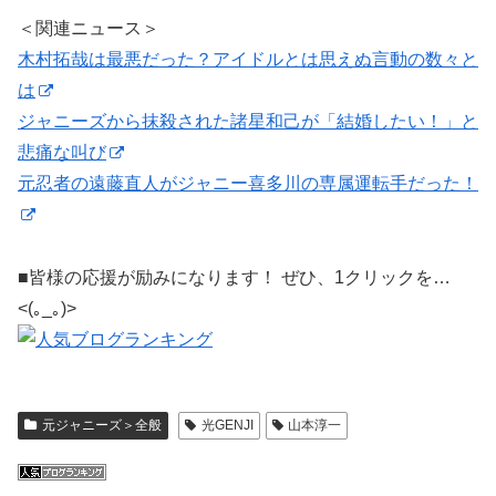
＜関連ニュース＞
木村拓哉は最悪だった？アイドルとは思えぬ言動の数々と
は
ジャニーズから抹殺された諸星和己が「結婚したい！」と
悲痛な叫び
元忍者の遠藤直人がジャニー喜多川の専属運転手だった！
■皆様の応援が励みになります！ ぜひ、1クリックを…
<(｡_｡)>
元ジャニーズ＞全般
光GENJI
山本淳一