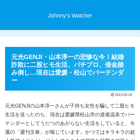
Johnny’s Watcher
元光GENJI・山本淳一の悲惨な今！結婚
詐欺に二股ヒモ生活、パチプロ、借金踏
み倒し…現在は愛媛・松山でバーテンダ
ー
2013.09.19
元光GENJIの山本淳一さんが子持ち女性を騙して二股ヒモ
生活を送ったのち、現在は愛媛県松山市の道後温泉でバー
テンダーとしてうだつのあがらない生活をしていると、今
週の「週刊文春」が報じています。かつてはキラキラの超