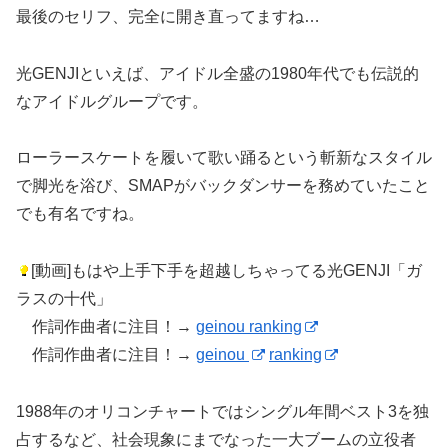
最後のセリフ、完全に開き直ってますね…
光GENJIといえば、アイドル全盛の1980年代でも伝説的
なアイドルグループです。
ローラースケートを履いて歌い踊るという斬新なスタイル
で脚光を浴び、SMAPがバックダンサーを務めていたこと
でも有名ですね。
[動画]もはや上手下手を超越しちゃってる光GENJI「ガ
ラスの十代」
作詞作曲者に注目！→
geinou ranking
作詞作曲者に注目！→
geinou
ranking
1988年のオリコンチャートではシングル年間ベスト3を独
占するなど、社会現象にまでなった一大ブームの立役者