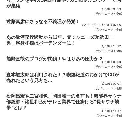
リーブスを中心に男闘呼組や光GENJIの元メンバーたち
が集結
2018.06.23
元ジャニーズ＞全般
近藤真彦にさらなる不義理が発覚！
2021.08.10
2024.07.05
元ジャニーズ＞全般
あの飲酒喫煙騒動から13年。元ジャニーズJr.浜田一
男、尾身和樹はバーテンダーに！
2011.10.12
元ジャニーズ＞全般
熊野直哉のブログが閉鎖！やはりあの圧力か？
2011.08.03
元ジャニーズ＞全般
森本龍太郎は利用された！？喫煙報道のおかげでCDが
売れたという見方も…
2011.07.07
元ジャニーズ＞全般
松岡昌宏や二宮和也、岡田准一の名前も！芸能界サウナ
部総帥・諸星和己がテレビ業界で仕掛ける“長サウナ競
争”とは？
2014.11.17
元ジャニーズ＞全般