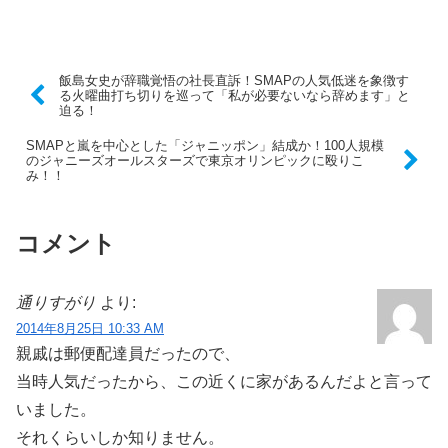
飯島女史が辞職覚悟の社長直訴！SMAPの人気低迷を象徴す
る火曜曲打ち切りを巡って「私が必要ないなら辞めます」と
迫る！
SMAPと嵐を中心とした「ジャニッポン」結成か！100人規模
のジャニーズオールスターズで東京オリンピックに殴りこ
み！！
コメント
通りすがり
より:
2014年8月25日 10:33 AM
親戚は郵便配達員だったので、
当時人気だったから、この近くに家があるんだよと言って
いました。
それくらいしか知りません。