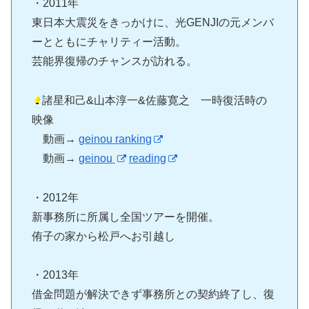
・2011年
東日本大震災をきっかけに、光GENJIの元メンバ
ーとともにチャリティー活動。
芸能界復帰のチャンスが訪れる。
諸星和己&山本淳一&佐藤寛之 一時復活時の
映像
動画→
geinou ranking
動画→
geinou
reading
・2012年
新事務所に所属し全国ツアーを開催。
侑子の家から松戸へお引越し
・2013年
借金問題が解決できず事務所との契約終了し、復