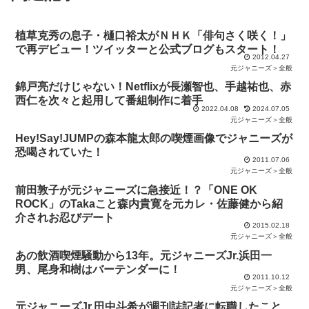
植草克秀の息子・樋口裕太がＮＨＫ「俳句さく咲く！」
で再デビュー！ツイッターと公式ブログもスタート！
2012.04.27
元ジャニーズ＞全般
錦戸亮だけじゃない！Netflixが長瀬智也、手越祐也、赤
西仁を次々と起用して番組制作に着手
2022.04.08
2024.07.05
元ジャニーズ＞全般
Hey!Say!JUMPの森本龍太郎の喫煙画像でジャニーズが
恐喝されていた！
2011.07.06
元ジャニーズ＞全般
前田敦子が元ジャニーズに急接近！？「ONE OK
ROCK」のTakaこと森内貴寛を元カレ・佐藤健から紹
介されお忍びデート
2015.02.18
元ジャニーズ＞全般
あの飲酒喫煙騒動から13年。元ジャニーズJr.浜田一
男、尾身和樹はバーテンダーに！
2011.10.12
元ジャニーズ＞全般
元ジャニーズJr.田中斗希が週刊誌記者に転職したこと