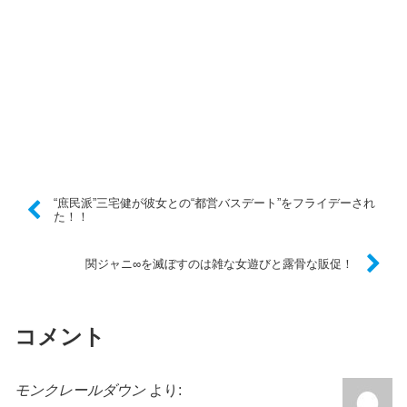
“庶民派”三宅健が彼女との“都営バスデート”をフライデーされ
た！！
関ジャニ∞を滅ぼすのは雑な女遊びと露骨な販促！
コメント
モンクレールダウン
より: