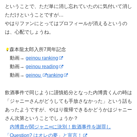
ということで、ただ単に消し忘れていたのに気付いて消し
ただけということですが…
やはりファンにとってはプロフィールが消えるというの
は、心配でしょうね。
森本龍太郎入所7周年記念
動画→
geinou ranking
動画→
geinou reading
動画→
geinou
ranking
飲酒事件で同じように謹慎処分となった内博貴くんの時は
「ジャニーさんがどうしても手放さなかった」という話も
あったようですが、やはり復帰できるかどうかはジャニー
さん次第ということでしょうか？
内博貴が関ジャニ∞に決別！飲酒事件を謝罪し
「Question? はオレの夢」と宣言！