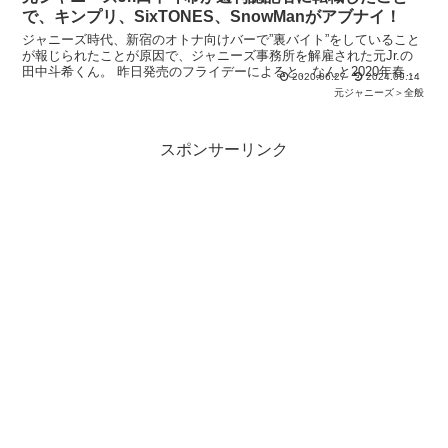
で、キンプリ、SixTONES、SnowManがアブナイ！
ジャニーズ時代、新宿のオトナ向けバーで”裏バイト”をしていること
が報じられたことが原因で、ジャニーズ事務所を解雇された元Jr.の
田中斗希くん。 昨日発売のフライデーによると、なんと2020年春よ
2020.06.27
2024.09.14
り週刊誌の芸能担当記者に転職していたそうで、ま
元ジャニーズ＞全般
スポンサーリンク