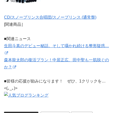
CD/スノープリンス合唱団/スノープリンス (通常盤)
[関連商品］
■関連ニュース
生田斗真のデビュー秘話。そして囁かれ続ける整形疑惑…
森本龍太郎の復活プラン！中居正広、田中聖も一肌脱ぐの
か？
■皆様の応援が励みになります！ ぜひ、1クリックを…
<(｡_｡)>