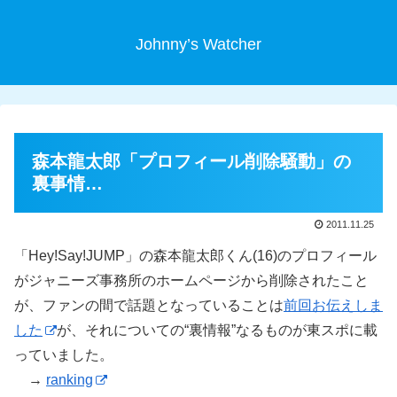
Johnny’s Watcher
森本龍太郎「プロフィール削除騒動」の
裏事情…
2011.11.25
「Hey!Say!JUMP」の森本龍太郎くん(16)のプロフィール
がジャニーズ事務所のホームページから削除されたこと
が、ファンの間で話題となっていることは
前回お伝えしま
した
が、それについての“裏情報”なるものが東スポに載
っていました。
→
ranking