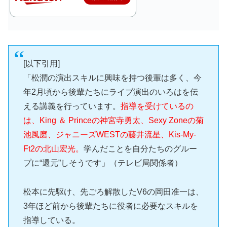
[以下引用]
「松潤の演出スキルに興味を持つ後輩は多く、今
年2月頃から後輩たちにライブ演出のいろはを伝
える講義を行っています。
指導を受けているの
は、King ＆ Princeの神宮寺勇太、Sexy Zoneの菊
池風磨、ジャニーズWESTの藤井流星、Kis-My-
Ft2の北山宏光。
学んだことを自分たちのグルー
プに“還元”しそうです」（テレビ局関係者）
松本に先駆け、先ごろ解散したV6の岡田准一は、
3年ほど前から後輩たちに役者に必要なスキルを
指導している。