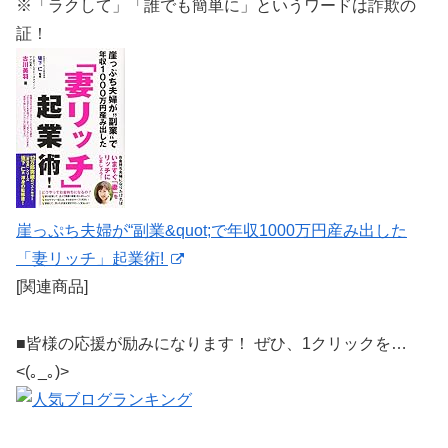
※「ラクして」「誰でも簡単に」というワードは詐欺の
証！
崖っぷち夫婦が“副業&quot;で年収1000万円産み出した
「妻リッチ」起業術!
[関連商品]
■皆様の応援が励みになります！ ぜひ、1クリックを…
<(｡_｡)>