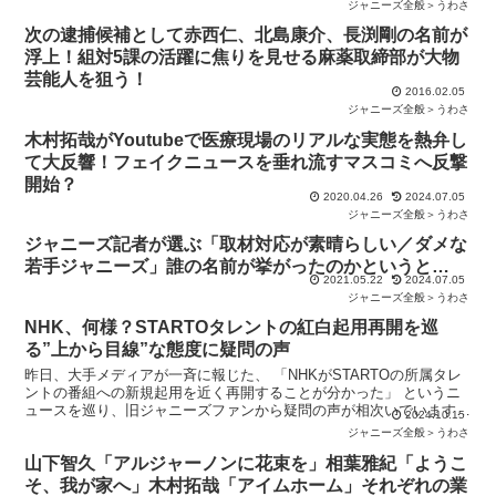
ジャニーズ全般＞うわさ
次の逮捕候補として赤西仁、北島康介、長渕剛の名前が
浮上！組対5課の活躍に焦りを見せる麻薬取締部が大物
芸能人を狙う！
2016.02.05
ジャニーズ全般＞うわさ
木村拓哉がYoutubeで医療現場のリアルな実態を熱弁し
て大反響！フェイクニュースを垂れ流すマスコミへ反撃
開始？
2020.04.26
2024.07.05
ジャニーズ全般＞うわさ
ジャニーズ記者が選ぶ「取材対応が素晴らしい／ダメな
若手ジャニーズ」誰の名前が挙がったのかというと…
2021.05.22
2024.07.05
ジャニーズ全般＞うわさ
NHK、何様？STARTOタレントの紅白起用再開を巡
る”上から目線”な態度に疑問の声
昨日、大手メディアが一斉に報じた、 「NHKがSTARTOの所属タレ
ントの番組への新規起用を近く再開することが分かった」 というニ
ュースを巡り、旧ジャニーズファンから疑問の声が相次いでいます。
2024.10.15
NHKがSTARTOを「許した」背景とは？ N
ジャニーズ全般＞うわさ
山下智久「アルジャーノンに花束を」相葉雅紀「ようこ
そ、我が家へ」木村拓哉「アイムホーム」それぞれの業