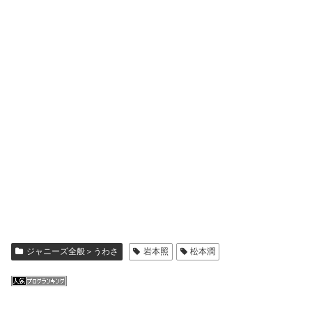
ジャニーズ全般＞うわさ
岩本照
松本潤