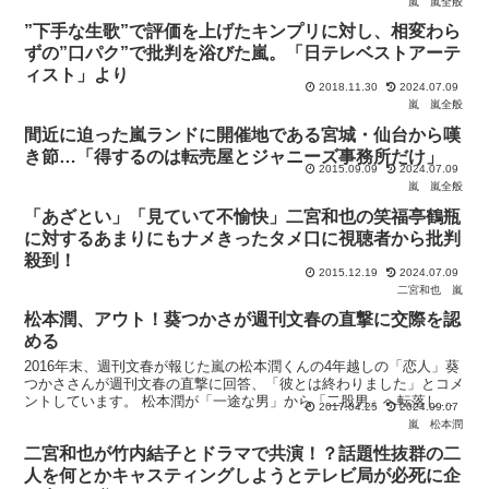
嵐
嵐全般
”下手な生歌”で評価を上げたキンプリに対し、相変わら
ずの”口パク”で批判を浴びた嵐。「日テレベストアーテ
ィスト」より
2018.11.30
2024.07.09
嵐
嵐全般
間近に迫った嵐ランドに開催地である宮城・仙台から嘆
き節…「得するのは転売屋とジャニーズ事務所だけ」
2015.09.09
2024.07.09
嵐
嵐全般
「あざとい」「見ていて不愉快」二宮和也の笑福亭鶴瓶
に対するあまりにもナメきったタメ口に視聴者から批判
殺到！
2015.12.19
2024.07.09
二宮和也
嵐
松本潤、アウト！葵つかさが週刊文春の直撃に交際を認
める
2016年末、週刊文春が報じた嵐の松本潤くんの4年越しの「恋人」葵
つかささんが週刊文春の直撃に回答、「彼とは終わりました」とコメ
ントしています。 松本潤が「一途な男」から「二股男」へ転落した
2017.04.25
2024.09.07
2016年冬 昨年末に週刊文春が報じたのは、松本
嵐
松本潤
二宮和也が竹内結子とドラマで共演！？話題性抜群の二
人を何とかキャスティングしようとテレビ局が必死に企