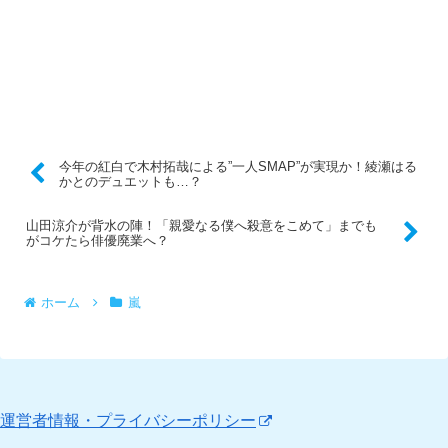
今年の紅白で木村拓哉による”一人SMAP”が実現か！綾瀬はる
かとのデュエットも…？
山田涼介が背水の陣！「親愛なる僕へ殺意をこめて」までも
がコケたら俳優廃業へ？
ホーム
嵐
運営者情報・プライバシーポリシー