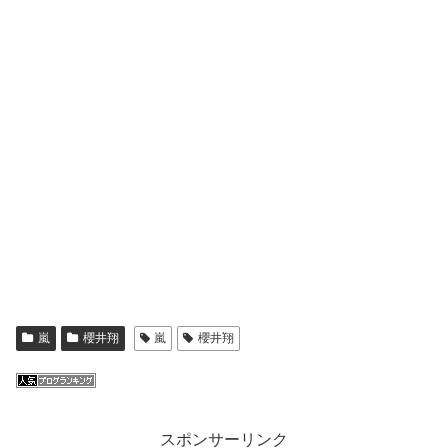
嵐
櫻井翔
嵐
櫻井翔
スポンサーリンク