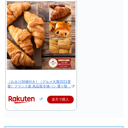
［おまけ30個付き］［グルメ大賞2021受
賞］フランス産 高品質冷凍パン 選り取…
楽天で購入