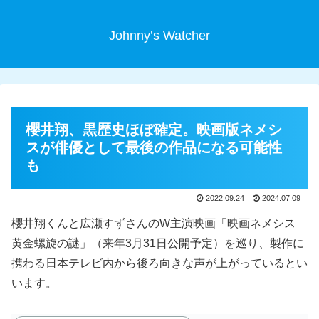
Johnny’s Watcher
櫻井翔、黒歴史ほぼ確定。映画版ネメシ
スが俳優として最後の作品になる可能性
も
2022.09.24
2024.07.09
櫻井翔くんと広瀬すずさんのW主演映画「映画ネメシス
黄金螺旋の謎」（来年3月31日公開予定）を巡り、製作に
携わる日本テレビ内から後ろ向きな声が上がっているとい
います。