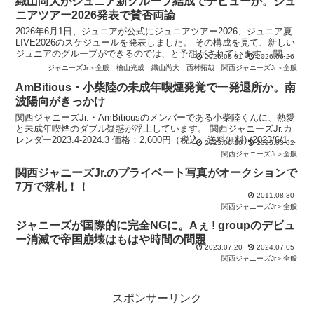
織山尚大がジュニア新グループ結成でデビューか。ジュ
ニアツアー2026発表で賛否両論
2026年6月1日、ジュニアが公式にジュニアツアー2026、ジュニア夏
LIVE2026のスケジュールを発表しました。 その構成を見て、新しい
ジュニアのグループができるのでは、と予想がされています。 関西
2026.06.01
2026.06.26
ジュニアカレンダー 2025.4→20
ジャニーズJr＞全般
檜山光成
織山尚大
西村拓哉
関西ジャニーズJr＞全般
AmBitious・小柴陸の未成年喫煙発覚で一発退所か。南
波陽向がきっかけ
関西ジャニーズJr.・AmBitiousのメンバーである小柴陸くんに、熱愛
と未成年喫煙のダブル疑惑が浮上しています。 関西ジャニーズJr.カ
レンダー2023.4-2024.3 価格：2,600円（税込、送料無料) (2023/6/16
2023.06.16
2025.03.02
時点)
関西ジャニーズJr＞全般
関西ジャニーズJr.のプライベート写真がオークションで
7万で落札！！
2011.08.30
関西ジャニーズJr＞全般
ジャニーズが国際的に完全NGに。Aぇ ! groupのデビュ
ー消滅で帝国崩壊はもはや時間の問題
2023.07.20
2024.07.05
関西ジャニーズJr＞全般
スポンサーリンク