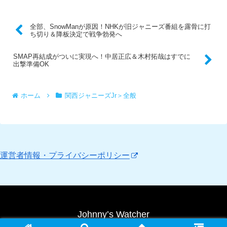
全部、SnowManが原因！NHKが旧ジャニーズ番組を露骨に打
ち切り＆降板決定で戦争勃発へ
SMAP再結成がついに実現へ！中居正広＆木村拓哉はすでに
出撃準備OK
ホーム
関西ジャニーズJr＞全般
運営者情報・プライバシーポリシー
Johnny’s Watcher