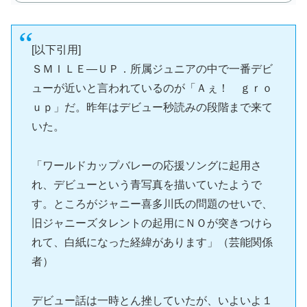
[以下引用]
ＳＭＩＬＥ―ＵＰ．所属ジュニアの中で一番デビ
ューが近いと言われているのが「Ａぇ！ ｇｒｏ
ｕｐ」だ。昨年はデビュー秒読みの段階まで来て
いた。
「ワールドカップバレーの応援ソングに起用さ
れ、デビューという青写真を描いていたようで
す。ところがジャニー喜多川氏の問題のせいで、
旧ジャニーズタレントの起用にＮＯが突きつけら
れて、白紙になった経緯があります」（芸能関係
者）
デビュー話は一時とん挫していたが、いよいよ１