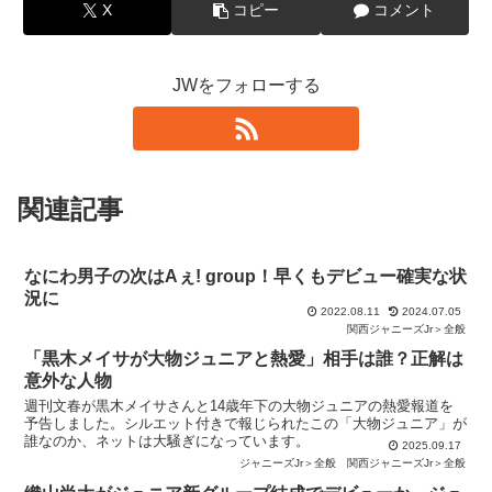
X
コピー
コメント
JWをフォローする
関連記事
なにわ男子の次はAぇ! group！早くもデビュー確実な状
況に
2022.08.11
2024.07.05
関西ジャニーズJr＞全般
「黒木メイサが大物ジュニアと熱愛」相手は誰？正解は
意外な人物
週刊文春が黒木メイサさんと14歳年下の大物ジュニアの熱愛報道を
予告しました。シルエット付きで報じられたこの「大物ジュニア」が
誰なのか、ネットは大騒ぎになっています。
2025.09.17
ジャニーズJr＞全般
関西ジャニーズJr＞全般