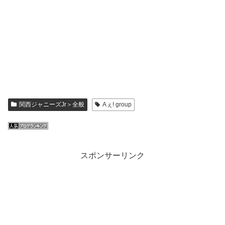
関西ジャニーズJr＞全般
Aぇ! group
スポンサーリンク