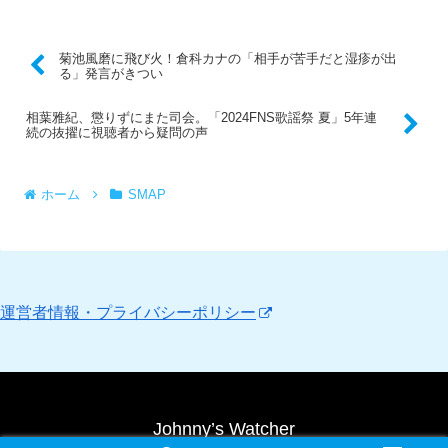
菊池風磨に飛び火！倉科カナの「相手が苦手だと湿疹が出
る」発言がきつい
相葉雅紀、懲りずにまた司会。「2024FNS歌謡祭 夏」5年連
続の抜擢に視聴者から疑問の声
ホーム
SMAP
運営者情報・プライバシーポリシー
Johnny’s Watcher