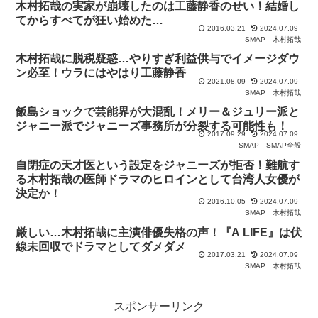
木村拓哉の実家が崩壊したのは工藤静香のせい！結婚し
てからすべてが狂い始めた…
2016.03.21
2024.07.09
SMAP
木村拓哉
木村拓哉に脱税疑惑…やりすぎ利益供与でイメージダウ
ン必至！ウラにはやはり工藤静香
2021.08.09
2024.07.09
SMAP
木村拓哉
飯島ショックで芸能界が大混乱！メリー＆ジュリー派と
ジャニー派でジャニーズ事務所が分裂する可能性も！
2017.09.29
2024.07.09
SMAP
SMAP全般
自閉症の天才医という設定をジャニーズが拒否！難航す
る木村拓哉の医師ドラマのヒロインとして台湾人女優が
決定か！
2016.10.05
2024.07.09
SMAP
木村拓哉
厳しい…木村拓哉に主演俳優失格の声！『A LIFE』は伏
線未回収でドラマとしてダメダメ
2017.03.21
2024.07.09
SMAP
木村拓哉
スポンサーリンク