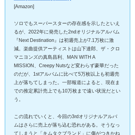
[Amazon]
ソロでもスーパースターの存在感を示したといえ
るが、2022年に発売した2ndオリジナルアルバム
『Next Destination』は初週売上が7.1万枚に激
減。楽曲提供アーティストは山下達郎、ザ・クロ
マニヨンズの真島昌利、MAN WITH A
MISSION、Creepy Nutsなど変わらず豪華だった
のだが、1stアルバムに比べて5万枚以上も初週売
上が落ちてしまった。一部報道によると、現在ま
での推定累計売上でも10万枚まで遠い状況だとい
う。
この流れでいくと、今回の3rdオリジナルアルバ
ムはさらに売上が落ち込む恐れがある。そうなっ
てしまうと「キムタクブランド」に傷がつきかね