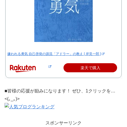
嫌われる勇気 自己啓発の源流「アドラー」の教え [ 岸見一郎 ]
楽天で購入
■皆様の応援が励みになります！ ぜひ、1クリックを…
<(｡_｡)>
スポンサーリンク