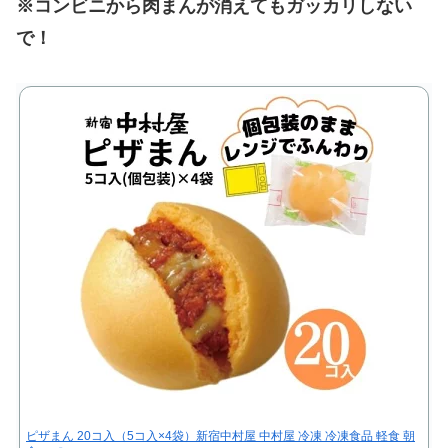
※コンビニから肉まんが消えてもガッカリしない
で！
ピザまん 20コ入（5コ入×4袋）新宿中村屋 中村屋 冷凍 冷凍食品 軽食 朝