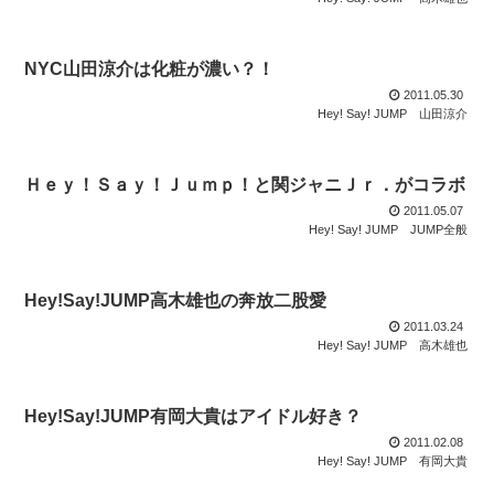
NYC山田涼介は化粧が濃い？！
2011.05.30
Hey! Say! JUMP
山田涼介
Ｈｅｙ！Ｓａｙ！Ｊｕｍｐ！と関ジャニＪｒ．がコラボ
2011.05.07
Hey! Say! JUMP
JUMP全般
Hey!Say!JUMP高木雄也の奔放二股愛
2011.03.24
Hey! Say! JUMP
高木雄也
Hey!Say!JUMP有岡大貴はアイドル好き？
2011.02.08
Hey! Say! JUMP
有岡大貴