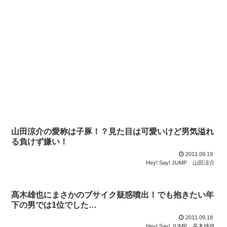
山田涼介の愛称は子豚！？見た目は可愛いけど男気溢れ
る負けず嫌い！
2011.09.19
Hey! Say! JUMP
山田涼介
髙木雄也にまさかのブサイク疑惑噴出！でも抱きたい年
下の男では1位でした…
2011.09.18
Hey! Say! JUMP
高木雄也