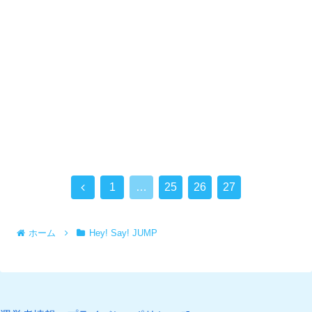
前
1
…
25
26
27
へ
ホーム
Hey! Say! JUMP