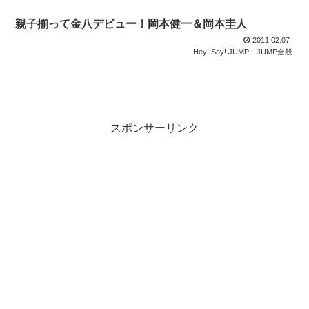
親子揃って金八デビュー！岡本健一＆岡本圭人
2011.02.07
Hey! Say! JUMP
JUMP全般
スポンサーリンク