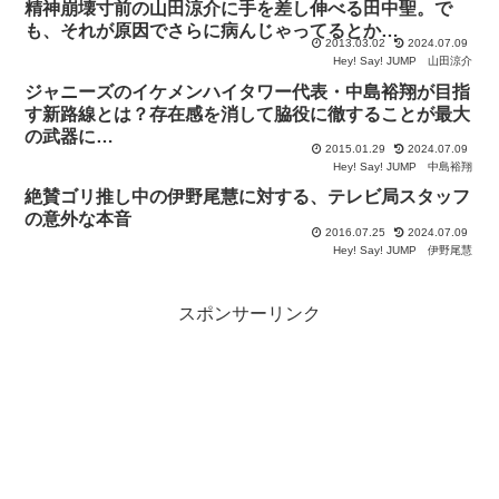
精神崩壊寸前の山田涼介に手を差し伸べる田中聖。で
も、それが原因でさらに病んじゃってるとか…
2013.03.02
2024.07.09
Hey! Say! JUMP
山田涼介
ジャニーズのイケメンハイタワー代表・中島裕翔が目指
す新路線とは？存在感を消して脇役に徹することが最大
の武器に…
2015.01.29
2024.07.09
Hey! Say! JUMP
中島裕翔
絶賛ゴリ推し中の伊野尾慧に対する、テレビ局スタッフ
の意外な本音
2016.07.25
2024.07.09
Hey! Say! JUMP
伊野尾慧
スポンサーリンク