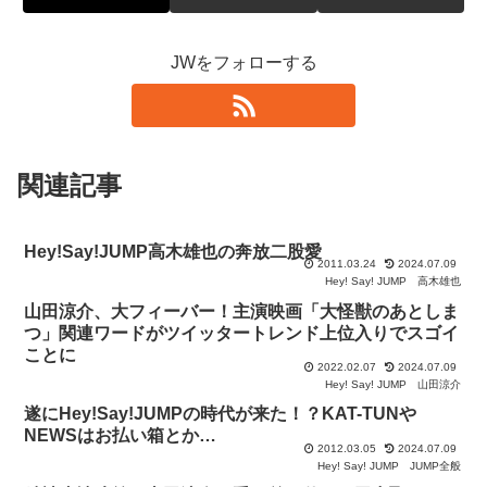
JWをフォローする
関連記事
Hey!Say!JUMP高木雄也の奔放二股愛
2011.03.24
2024.07.09
Hey! Say! JUMP
高木雄也
山田涼介、大フィーバー！主演映画「大怪獣のあとしま
つ」関連ワードがツイッタートレンド上位入りでスゴイ
ことに
2022.02.07
2024.07.09
Hey! Say! JUMP
山田涼介
遂にHey!Say!JUMPの時代が来た！？KAT-TUNや
NEWSはお払い箱とか…
2012.03.05
2024.07.09
Hey! Say! JUMP
JUMP全般