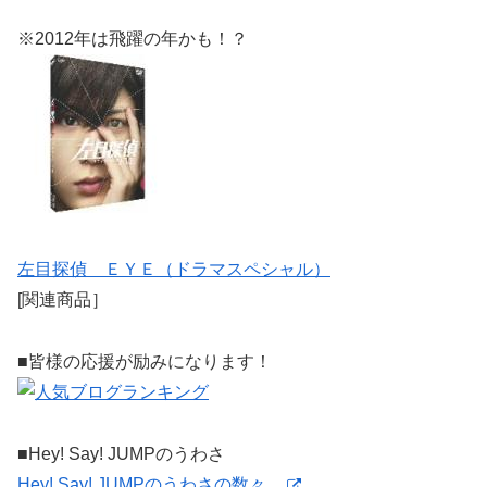
※2012年は飛躍の年かも！？
左目探偵 ＥＹＥ（ドラマスペシャル）
[関連商品］
■皆様の応援が励みになります！
■Hey! Say! JUMPのうわさ
Hey! Say! JUMPのうわさの数々…