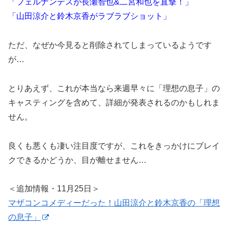
「フェルナンデスが長瀬智也&二宮和也を直撃！」
「山田涼介と鈴木京香がラブラブショット」
ただ、なぜか今見ると削除されてしまっているようです
が…
とりあえず、これが本当なら来週早々に「理想の息子」の
キャスティングを含めて、詳細が発表されるのかもしれま
せん。
良くも悪くも凄い注目度ですが、これをきっかけにブレイ
クできるかどうか、目が離せません…
＜追加情報・11月25日＞
マザコンコメディーだった！山田涼介と鈴木京香の「理想
の息子」