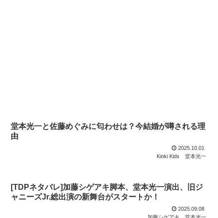
堂本光一と佐藤めぐみに匂わせは？今結婚が噂される理
由
2025.10.01
Kinki Kids
堂本光一
[TDPネタバレ]加藤シゲアキ脚本、堂本光一演出、旧ジ
ャニーズJr.総出演の新舞台がスタートか！
2025.09.08
加藤シゲアキ
堂本光一