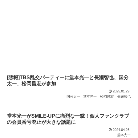
[悲報]TBS乱交パーティーに堂本光一と長瀬智也、国分
太一、松岡昌宏が参加
2025.01.29
国分太一
堂本光一
松岡昌宏
長瀬智也
堂本光一がSMILE-UPに痛烈な一撃！個人ファンクラブ
の会員番号廃止が大きな話題に
2024.04.26
堂本光一