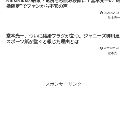
KinkiKidsの解散・退所も秒読み段階に？堂本光一の”結
婚確定”でファンから不安の声
2023.02.28
堂本光一
堂本光一、ついに結婚フラグが立つ。ジャニーズ御用達
スポーツ紙が堂々と報じた理由とは
2023.02.26
堂本光一
スポンサーリンク