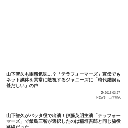
山下智久も困惑気味…？「テラフォーマーズ」宣伝でも
ネット媒体を異常に敵視するジャニーズに「時代錯誤も
甚だしい」の声
2016.03.27
NEWS
山下智久
山下智久がバッタ役で出演！伊藤英明主演「テラフォー
マーズ」で飯島三智が選択したのは稲垣吾郎と同じ脇役
路線だった…