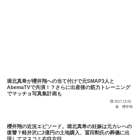
堀北真希が櫻井翔への当て付けで元SMAP3人と
AbemaTVで共演！？さらに出産後の筋力トレーニング
でマッチョ写真集計画も
2017.12.02
嵐
櫻井翔
櫻井翔の近況エピソード。堀北真希の妊娠は元カレへの
復讐？軽井沢に2億円の土地購入、冨田勲氏の葬儀に出
現してマスコミ右往左往…