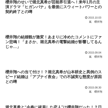
櫻井翔のせいで堀北真希が芸能界引退へ！来年1月の主
演ドラマ「ヒガンバナ」を最後にスウィートパワーとの
契約終了との噂
2015.10.03
嵐
櫻井翔
櫻井翔の結婚観が激変！あまりに冷めたコメントにファ
ン悲鳴！「まさか、堀北真希の電撃結婚が影響してるん
じゃ…」
2015.09.04
嵐
櫻井翔
櫻井翔への当て付け！？堀北真希が山本耕史と異例のス
ピード結婚は「アブナイ夜会」での不誠実な態度が原因
との噂
2015.08.30
嵐
櫻井翔
堀北真希と“今春に破局した恋人”は櫻井翔だった！？日