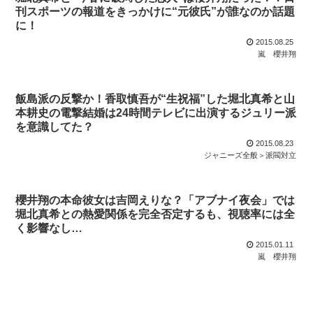
刊スポーツの報道をきっかけに“元彼氏”が誰なのか話題
に！
2015.08.25
嵐
櫻井翔
飯島派の反撃か！香取慎吾が“生祝福”した堀北真希と山
本耕史の電撃結婚は24時間テレビに出演するジュリー派
を意識してた？
2015.08.23
ジャニーズ全般＞派閥対立
櫻井翔の本命彼女は吉岡えりな？「アブナイ夜会」では
堀北真希との熱愛関係を完全否定するも、視聴率には全
く影響なし…
2015.01.11
嵐
櫻井翔