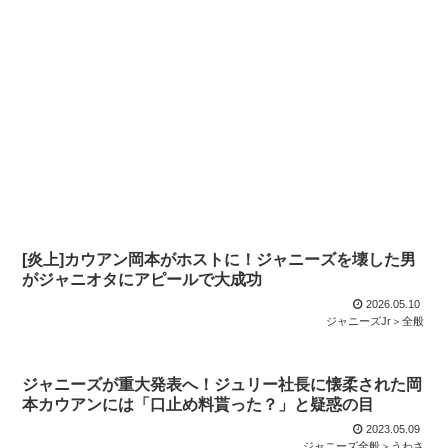
[炎上]カウアン岡本がホストに！ジャニーズを壊した男
がジャニオタにアピールで大成功
2026.05.10
ジャニーズJr＞全般
ジャニーズが重大発表へ！ジュリー社長に懐柔された岡
本カウアンには「口止め料貰った？」と疑惑の目
2023.05.09
ジャニーズ全般＞うわさ