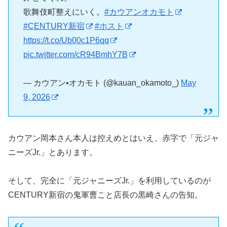
歌舞伎町整えにいく。
#カウアンオカモト
#CENTURY新宿
#ホスト
https://t.co/Ub00c1P6qq
pic.twitter.com/cR94BmhY7B
— カウアン•オカモト (@kauan_okamoto_)
May
9, 2026
カウアン岡本さん本人は控えめとはいえ、赤字で「元ジャ
ニーズJr.」とあります。
そして、完全に「元ジャニーズJr.」を利用しているのが
CENTURY新宿の鬼軍曹こと店長の黒崎さんの告知。