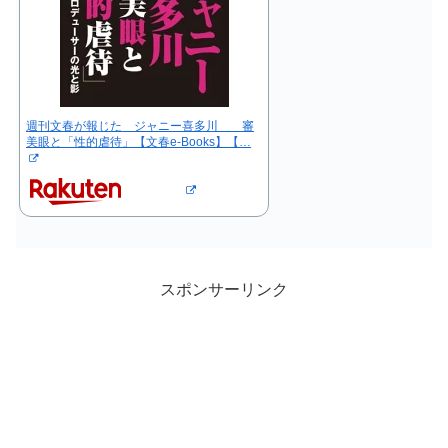
週刊文春が報じた ジャニー喜多川 審
美眼と「性的虐待」【文春e-Books】【…
スポンサーリンク