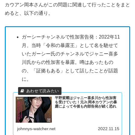
カウアン岡本さんがこの問題に関連して行ったことをまと
めると、以下の通り。
ガーシーチャンネルで性加害告発：2022年11
月、当時「令和の暴露王」として名を馳せて
いたガーシー氏のチャンネルでジャニー喜多
川氏からの性加害を暴露。噂はあったもの
の、「証拠もある」として話したことが話題
に。
平野紫耀はジャニー喜多川から性加害
を受けていた！元Jr.岡本カウアンの暴
露によって今後も内部告発が続く恐れ
johnnys-watcher.net
2022.11.15