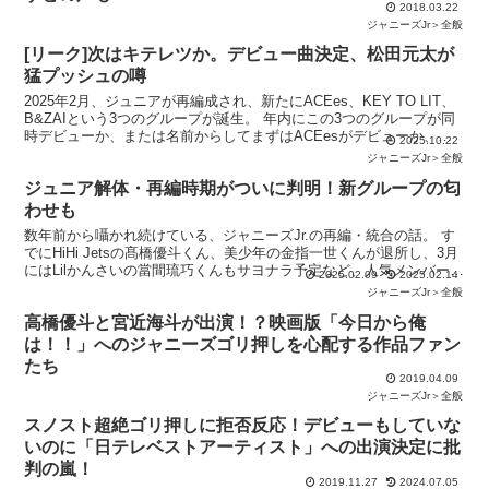
2018.03.22
ジャニーズJr＞全般
[リーク]次はキテレツか。デビュー曲決定、松田元太が
猛プッシュの噂
2025年2月、ジュニアが再編成され、新たにACEes、KEY TO LIT、
B&ZAIという3つのグループが誕生。 年内にこの3つのグループが同
時デビューか、または名前からしてまずはACEesがデビューか、と
2025.10.22
言われていました。 が、今年も
ジャニーズJr＞全般
ジュニア解体・再編時期がついに判明！新グループの匂
わせも
数年前から囁かれ続けている、ジャニーズJr.の再編・統合の話。 す
でにHiHi Jetsの髙橋優斗くん、美少年の金指一世くんが退所し、3月
にはLilかんさいの當間琉巧くんもサヨナラ予定など、人気メンバーの
2025.02.09
2025.02.14
離脱が相次いでいます。 もはやジュニ
ジャニーズJr＞全般
高橋優斗と宮近海斗が出演！？映画版「今日から俺
は！！」へのジャニーズゴリ押しを心配する作品ファン
たち
2019.04.09
ジャニーズJr＞全般
スノスト超絶ゴリ押しに拒否反応！デビューもしていな
いのに「日テレベストアーティスト」への出演決定に批
判の嵐！
2019.11.27
2024.07.05