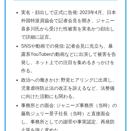
実名・顔出しで正式に告発: 2023年4月、日本
外国特派員協会で記者会見を開き、ジャニー
喜多川氏から受けた性被害を実名かつ顔出し
で詳細に証言。
SNSや動画での発信: 記者会見に先立ち、暴
露系YouTuberの動画などに出演して被害を告
発し、ネット上での注目を集めるきっかけを
作る。
政治への働きかけ: 野党ヒアリングに出席し、
児童虐待防止法の改正を訴えるなど、法整備
に向けた活動にも関わる。
事務所との面会: ジャニーズ事務所（当時）の
藤島ジュリー景子社長（当時）と直接面会
し、事務所としての謝罪や事実認定、再発防
止策を強く求めた。