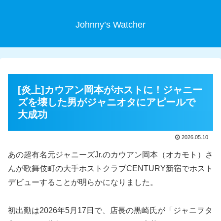
Johnny’s Watcher
[炎上]カウアン岡本がホストに！ジャニー
ズを壊した男がジャニオタにアピールで
大成功
2026.05.10
あの超有名元ジャニーズJr.のカウアン岡本（オカモト）さ
んが歌舞伎町の大手ホストクラブCENTURY新宿でホスト
デビューすることが明らかになりました。
初出勤は2026年5月17日で、店長の黒崎氏が「ジャニヲタ