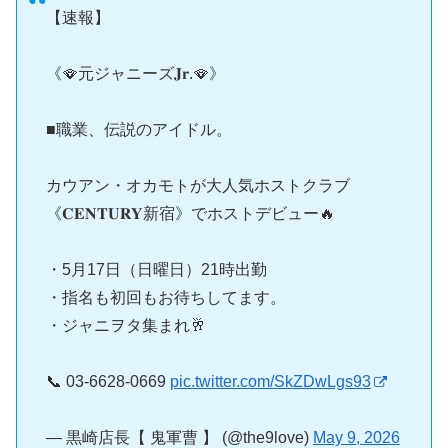
【速報】
《🪭元ジャニーズ𝐉𝐫.🪭》
■職業、伝説のアイドル。
カウアン・オカモトが大人気ホストクラブ
《𝐂𝐄𝐍𝐓𝐔𝐑𝐘新宿》でホストデビュー🔥
・5月17日（日曜日）21時出勤
・指名も初回もお待ちしてます。
・ジャニヲタ集まれ🥂
📞 03-6628-0669
pic.twitter.com/SkZDwLgs93
— 黒崎店長【 鬼軍曹 】 (@the9love)
May 9, 2026