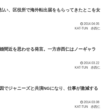
払い、区役所で海外転出届をもらってきたとこを女
2014.04.05
KAT-TUN
赤西仁
婚間近を思わせる発言。一方赤西仁はノーギャラ
2014.03.22
KAT-TUN
赤西仁
因でジャニーズと共演NGになり、仕事が激減する
2014.03.08
KAT-TUN
赤西仁