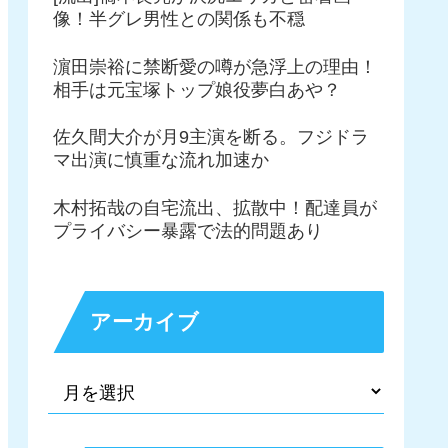
像！半グレ男性との関係も不穏
濵田崇裕に禁断愛の噂が急浮上の理由！
相手は元宝塚トップ娘役夢白あや？
佐久間大介が月9主演を断る。フジドラ
マ出演に慎重な流れ加速か
木村拓哉の自宅流出、拡散中！配達員が
プライバシー暴露で法的問題あり
アーカイブ