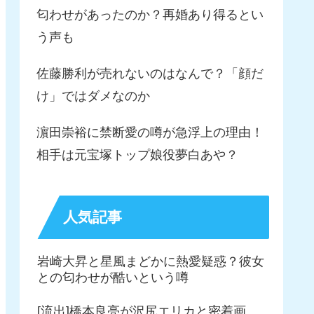
匂わせがあったのか？再婚あり得るとい
う声も
佐藤勝利が売れないのはなんで？「顔だ
け」ではダメなのか
濵田崇裕に禁断愛の噂が急浮上の理由！
相手は元宝塚トップ娘役夢白あや？
人気記事
岩崎大昇と星風まどかに熱愛疑惑？彼女
との匂わせが酷いという噂
[流出]橋本良亮が沢尻エリカと密着画