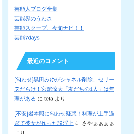
芸能人ブログ全集
芸能界のうわさ
芸能スクープ、今旬ナビ！！
芸能7days
最近のコメント
[匂わせ]黒田みゆがシャネル削除、セリー
ヌだらけ！宮舘涼太「友だちの1人」は無
理がある
に
teta
より
[不安]岩本照に匂わせ疑惑！料理が上手過
ぎて彼女が作った説浮上
に
さやぁぁぁぁ
より