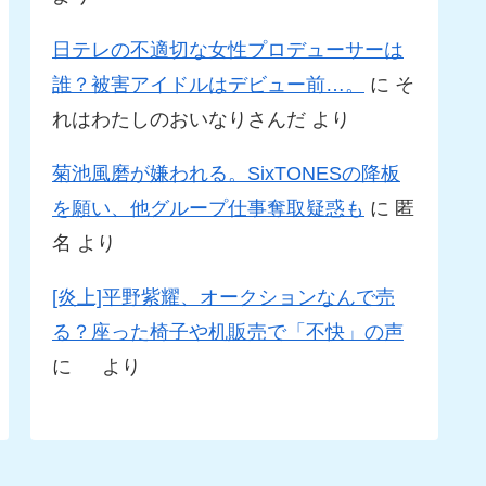
日テレの不適切な女性プロデューサーは
誰？被害アイドルはデビュー前…。
に
そ
れはわたしのおいなりさんだ
より
菊池風磨が嫌われる。SixTONESの降板
を願い、他グループ仕事奪取疑惑も
に
匿
名
より
[炎上]平野紫耀、オークションなんで売
る？座った椅子や机販売で「不快」の声
に
より