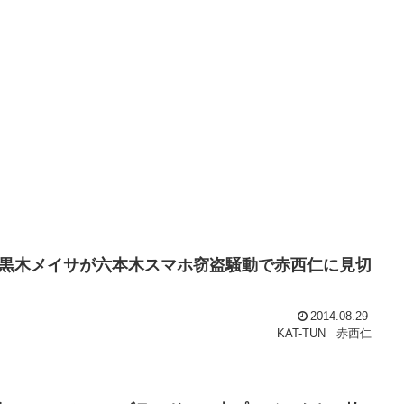
黒木メイサが六本木スマホ窃盗騒動で赤西仁に見切
2014.08.29
KAT-TUN
赤西仁