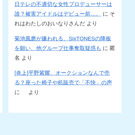
日テレの不適切な女性プロデューサーは
誰？被害アイドルはデビュー前…。
に
そ
れはわたしのおいなりさんだ
より
菊池風磨が嫌われる。SixTONESの降板
を願い、他グループ仕事奪取疑惑も
に
匿
名
より
[炎上]平野紫耀、オークションなんで売
る？座った椅子や机販売で「不快」の声
に
より