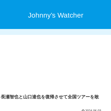
Johnny’s Watcher
から長瀬智也と山口達也を復帰させて全国ツアーを敢