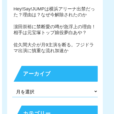
Hey!Say!JUMPは横浜アリーナ出禁だっ
た？理由は？なぜ今解除されたのか
濵田崇裕に禁断愛の噂が急浮上の理由！
相手は元宝塚トップ娘役夢白あや？
佐久間大介が月9主演を断る。フジドラ
マ出演に慎重な流れ加速か
アーカイブ
カテゴリー