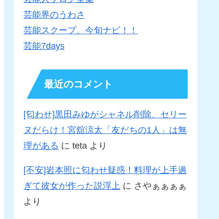
芸能界のうわさ
芸能スクープ、今旬ナビ！！
芸能7days
最近のコメント
[匂わせ]黒田みゆがシャネル削除、セリー
ヌだらけ！宮舘涼太「友だちの1人」は無
理がある
に
teta
より
[不安]岩本照に匂わせ疑惑！料理が上手過
ぎて彼女が作った説浮上
に
さやぁぁぁぁ
より