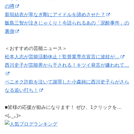
の噂
新垣結衣が草なぎ剛にアイドルを諦めさせた？
飯島三智が泣きじゃくり！今語られるあの「泥酔事件」の
裏側
＜おすすめの芸能ニュース＞
松本人志が芸能活動休止！監督業専念宣言に波紋が…
西川史子が芸能界から干される！キツイ発言が嫌われて…
ペニオク詐欺を泣いて謝罪した小森純に西川史子らがさら
なる追い打ち！
■皆様の応援が励みになります！ ぜひ、1クリックを…
<(｡_｡)>