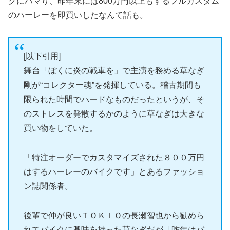
クにハマり、昨年末には800万円以上もするフルカスタム
のハーレーを即買いしたなんて話も。
[以下引用]
舞台「ぼくに炎の戦車を」で主演を務める草なぎ
剛が“コレクター魂”を発揮している。稽古期間も
限られた時間でハードなものだったというが、そ
のストレスを発散するかのように草なぎは大きな
買い物をしていた。
「特注オーダーでカスタマイズされた８００万円
はするハーレーのバイクです」とあるファッショ
ン誌関係者。
後輩で仲が良いＴＯＫＩＯの長瀬智也から勧めら
れてバイクに興味を持った草なぎだが「昨年はバ