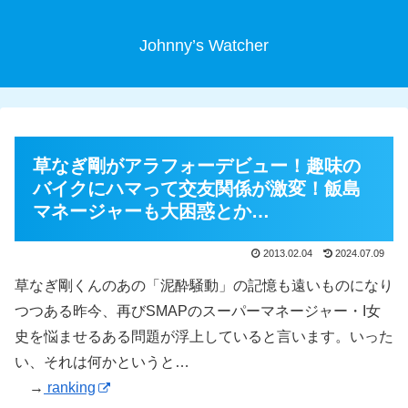
Johnny’s Watcher
草なぎ剛がアラフォーデビュー！趣味の
バイクにハマって交友関係が激変！飯島
マネージャーも大困惑とか…
2013.02.04
2024.07.09
草なぎ剛くんのあの「泥酔騒動」の記憶も遠いものになり
つつある昨今、再びSMAPのスーパーマネージャー・I女
史を悩ませるある問題が浮上していると言います。いった
い、それは何かというと…
→
ranking