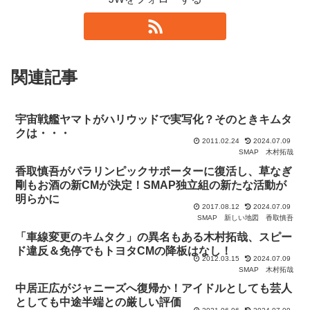
関連記事
宇宙戦艦ヤマトがハリウッドで実写化？そのときキムタ
クは・・・
2011.02.24
2024.07.09
SMAP
木村拓哉
香取慎吾がパラリンピックサポーターに復活し、草なぎ
剛もお酒の新CMが決定！SMAP独立組の新たな活動が
明らかに
2017.08.12
2024.07.09
SMAP
新しい地図
香取慎吾
「車線変更のキムタク」の異名もある木村拓哉、スピー
ド違反＆免停でもトヨタCMの降板はなし！
2012.03.15
2024.07.09
SMAP
木村拓哉
中居正広がジャニーズへ復帰か！アイドルとしても芸人
としても中途半端との厳しい評価