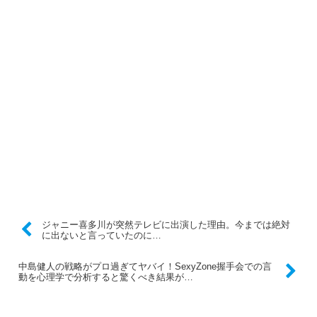
ジャニー喜多川が突然テレビに出演した理由。今までは絶対
に出ないと言っていたのに…
中島健人の戦略がプロ過ぎてヤバイ！SexyZone握手会での言
動を心理学で分析すると驚くべき結果が…