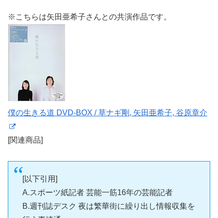
※こちらは矢田亜希子さんとの共演作品です。
僕の生きる道 DVD-BOX / 草ナギ剛, 矢田亜希子, 谷原章介
[関連商品]
[以下引用]
A.スポーツ紙記者 芸能一筋16年の芸能記者
B.週刊誌デスク 夜は繁華街に繰り出し情報収集を