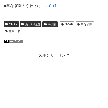
■草なぎ剛のうわさは
こちら
SMAP
新しい地図
草彅剛
SMAP
草なぎ剛
飯島三智
スポンサーリンク