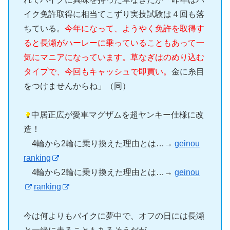
イク免許取得に相当てこずり実技試験は４回も落
ちている。
今年になって、ようやく免許を取得す
ると長瀬がハーレーに乗っていることもあって一
気にマニアになっています。草なぎはのめり込む
タイプで、今回もキャッシュで即買い。
金に糸目
をつけませんからね」（同）
中居正広が愛車マグザムを超ヤンキー仕様に改
造！
4輪から2輪に乗り換えた理由とは…→
geinou
ranking
4輪から2輪に乗り換えた理由とは…→
geinou
ranking
今は何よりもバイクに夢中で、オフの日には長瀬