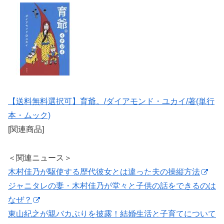
【送料無料選択可】育爺。/ダイアモンド・ユカイ/著(単行
本・ムック)
[関連商品]
＜関連ニュース＞
木村佳乃が駆使する歴代彼女とは違った夫の操縦方法
ジャニタレの妻・木村佳乃が堂々と子供の話をできるのは
なぜ？
東山紀之が親バカぶりを披露！結婚生活と子育てについて