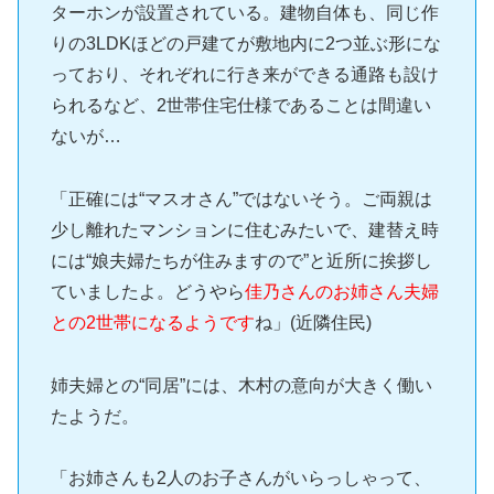
ターホンが設置されている。建物自体も、同じ作
りの3LDKほどの戸建てが敷地内に2つ並ぶ形にな
っており、それぞれに行き来ができる通路も設け
られるなど、2世帯住宅仕様であることは間違い
ないが…
「正確には“マスオさん”ではないそう。ご両親は
少し離れたマンションに住むみたいで、建替え時
には“娘夫婦たちが住みますので”と近所に挨拶し
ていましたよ。どうやら
佳乃さんのお姉さん夫婦
との2世帯になるようです
ね」(近隣住民)
姉夫婦との“同居”には、木村の意向が大きく働い
たようだ。
「お姉さんも2人のお子さんがいらっしゃって、