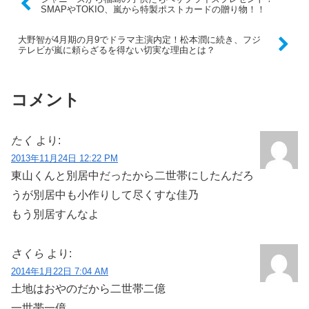
SMAPやTOKIO、嵐から特製ポストカードの贈り物！！
大野智が4月期の月9でドラマ主演内定！松本潤に続き、フジ
テレビが嵐に頼らざるを得ない切実な理由とは？
コメント
たく
より:
2013年11月24日 12:22 PM
東山くんと別居中だったから二世帯にしたんだろ
うが別居中も小作りして尽くすな佳乃
もう別居すんなよ
さくら
より:
2014年1月22日 7:04 AM
土地はおやのだから二世帯二億
一世帯一億