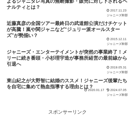
よるジャニタレ写真の無断撮影・販売に対し下されるペ
ナルティとは？
2017.11.23
ジャニーズ幹部
近藤真彦の全国ツアー最終日の武道館公演だけチケット
が高騰！嵐や関ジャニなど“ジュリー派オールスター
ズ”が勢揃い？
2015.12.11
ジャニーズ幹部
ジャニーズ・エンターテイメントが突然の事業終了！メ
リーに続き番頭・小杉理宇造が事務所経営の最前線から
引退へ
2019.05.31
ジャニーズ幹部
東山紀之が大野智に結婚のススメ！ジャニーズ後輩たち
を自宅に集めて熱血指導する理由とは？
2020.01.17
2024.07.05
ジャニーズ幹部
スポンサーリンク