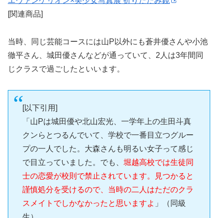
エヴァンゲリオン×美少女写真展 折りたたみ鏡
[関連商品]
当時、同じ芸能コースには山P以外にも蒼井優さんや小池
徹平さん、城田優さんなどが通っていて、2人は3年間同
じクラスで過ごしたといいます。
[以下引用]
「山Pは城田優や北山宏光、一学年上の生田斗真
クンらとつるんでいて、学校で一番目立つグルー
プの一人でした。大森さんも明るい女子って感じ
で目立っていました。でも、
堀越高校では生徒同
士の恋愛が校則で禁止されています。見つかると
謹慎処分を受けるので、当時の二人はただのクラ
スメイトでしかなかったと思いますよ
」（同級
生）