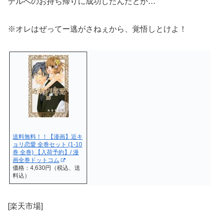
テルへのお持ち帰りに成功したんだとか…
※オレはぜってー逃がさねぇから、覚悟しとけよ！
送料無料！！【漫画】近キ
ョリ恋愛 全巻セット (1-10
巻 全巻) 【入荷予約】/ 漫
画全巻ドットコム
価格：4,630円（税込、送
料込）
[楽天市場]