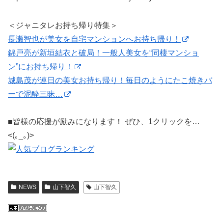
＜ジャニタレお持ち帰り特集＞
長瀬智也が美女を自宅マンションへお持ち帰り！
錦戸亮が新垣結衣と破局！一般人美女を“同棲マンショ
ン”にお持ち帰り！
城島茂が連日の美女お持ち帰り！毎日のようにたこ焼きバ
ーで泥酔三昧…
■皆様の応援が励みになります！ ぜひ、1クリックを…
<(｡_｡)>
NEWS
山下智久
山下智久