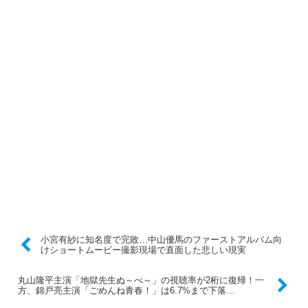
小宮有紗に知名度で完敗…中山優馬のファーストアルバム向
けショートムービー撮影現場で直面した悲しい現実
丸山隆平主演「地獄先生ぬ～べ～」の視聴率が2桁に復帰！一
方、錦戸亮主演「ごめんね青春！」は6.7%まで下落…