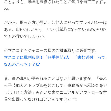
ことよりも、動画を撮影されたことに焦点を当ててますよ
ね。
だから、撮った方が悪い、芸能人にだってプライバシーは
ある、山Pかわいそう、という論調になっているのがせめ
てもの救いでしょうか。
※マスコミもジャニーズ様のご機嫌取りに必死です。
マスコミに批判殺到！「歌手仲間2人」「書類送付」って
なんのこっちゃ？
ま、事の真相が語られることはないと思いますが、「売れ
っ子芸能人とトラブルを起こして、事務所から示談金をガ
ッポリ頂く方法」みたいな裏マニュアルがアウトローな世
界で出回ってなければいいんですけど ^^;