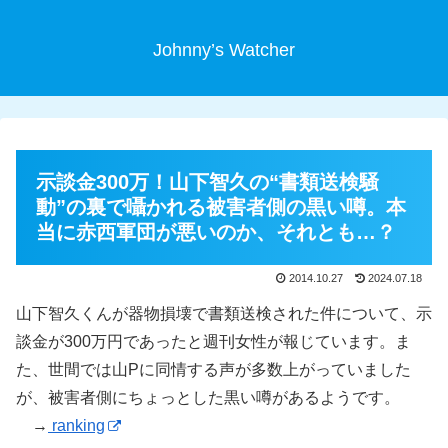
Johnny’s Watcher
示談金300万！山下智久の“書類送検騒
動”の裏で囁かれる被害者側の黒い噂。本
当に赤西軍団が悪いのか、それとも…？
2014.10.27
2024.07.18
山下智久くんが器物損壊で書類送検された件について、示
談金が300万円であったと週刊女性が報じています。ま
た、世間では山Pに同情する声が多数上がっていました
が、被害者側にちょっとした黒い噂があるようです。
→
ranking