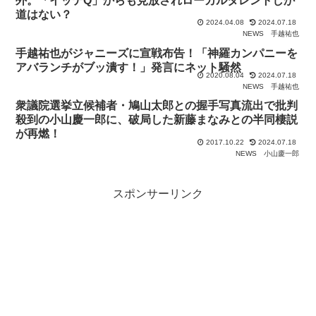
外。「イッテQ」からも見放されローカルタレントしか
道はない？
2024.04.08
2024.07.18
NEWS
手越祐也
手越祐也がジャニーズに宣戦布告！「神羅カンパニーを
アバランチがブッ潰す！」発言にネット騒然
2020.08.04
2024.07.18
NEWS
手越祐也
衆議院選挙立候補者・鳩山太郎との握手写真流出で批判
殺到の小山慶一郎に、破局した新藤まなみとの半同棲説
が再燃！
2017.10.22
2024.07.18
NEWS
小山慶一郎
スポンサーリンク