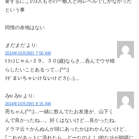
要するにこの3人もその一般人と同レベルでしかなかった
という事
同情の余地はない
まだまだ
より:
2014年10月29日 7:50 AM
ﾋﾖｯｺじゃん↑２９、３０(歳)ならさ…呑んでウサ晴
らしたいことあるって…(^^;)
ｸﾀﾞまいちゃいけないけどさ(-.-)…
Jyu Jyu
より:
2014年10月29日 8:15 AM
亮ちゃん(^^;)…一緒に飲んでたお友達が、山下く
んで良かったね…。好くはないけど…良かったね。
ドラマ云々かんぬんが頭にあったかはわかんないけど、
｢これがネットに流れたら…どーなのよ！｣的なｺﾄが咄嗟に