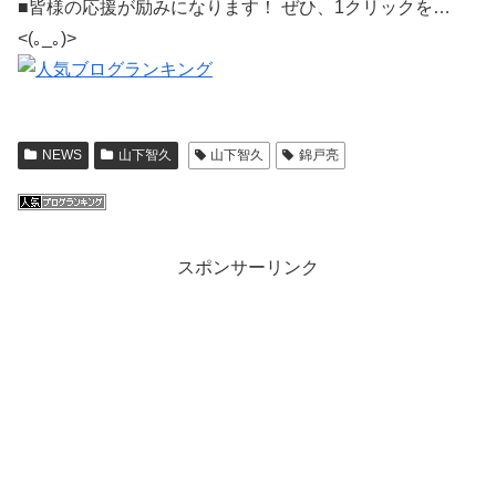
■皆様の応援が励みになります！ ぜひ、1クリックを…
<(｡_｡)>
NEWS
山下智久
山下智久
錦戸亮
スポンサーリンク