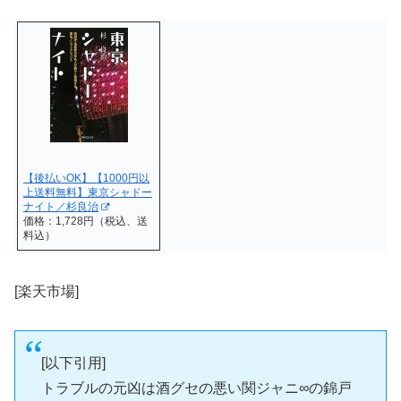
【後払いOK】【1000円以
上送料無料】東京シャドー
ナイト／杉良治
価格：1,728円（税込、送
料込）
[楽天市場]
[以下引用]
トラブルの元凶は酒グセの悪い関ジャニ∞の錦戸