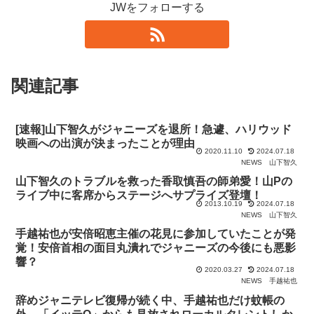
JWをフォローする
関連記事
[速報]山下智久がジャニーズを退所！急遽、ハリウッド
映画への出演が決まったことが理由
2020.11.10
2024.07.18
NEWS
山下智久
山下智久のトラブルを救った香取慎吾の師弟愛！山Pの
ライブ中に客席からステージへサプライズ登壇！
2013.10.19
2024.07.18
NEWS
山下智久
手越祐也が安倍昭恵主催の花見に参加していたことが発
覚！安倍首相の面目丸潰れでジャニーズの今後にも悪影
響？
2020.03.27
2024.07.18
NEWS
手越祐也
辞めジャニテレビ復帰が続く中、手越祐也だけ蚊帳の