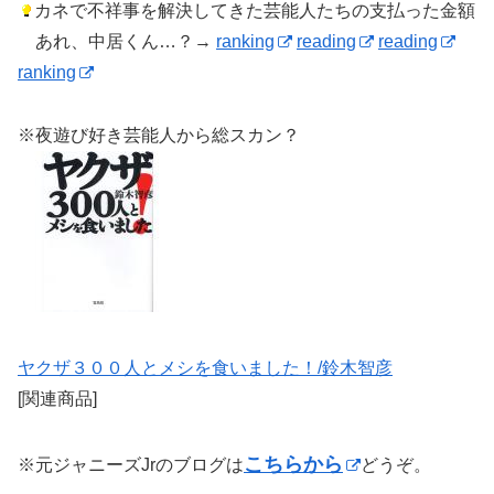
カネで不祥事を解決してきた芸能人たちの支払った金額
あれ、中居くん…？→
ranking
reading
reading
ranking
※夜遊び好き芸能人から総スカン？
ヤクザ３００人とメシを食いました！/鈴木智彦
[関連商品]
こちらから
※元ジャニーズJrのブログは
どうぞ。