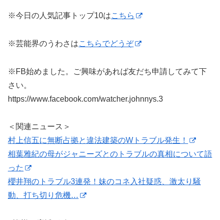
※今日の人気記事トップ10は
こちら
※芸能界のうわさは
こちらでどうぞ
※FB始めました。ご興味があれば友だち申請してみて下
さい。
https://www.facebook.com/watcher.johnnys.3
＜関連ニュース＞
村上信五に無断占拠と違法建築のWトラブル発生！
相葉雅紀の母がジャニーズとのトラブルの真相について語
った
櫻井翔のトラブル3連発！妹のコネ入社疑惑、激太り騒
動、打ち切り危機…