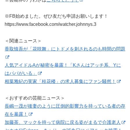
※FB始めました。ぜひ友だち申請お願いします！
https://www.facebook.com/watcher.johnnys.3
＜関連ニュース＞
香取慎吾が「花咲舞」にトドメを刺されるのも時間の問題
人気アイドルAが秘密を暴露！「Kさんはアッチ系、Yに
はパパがいる」
相葉雅紀の実家「桂花楼」の求人募集にファン騒然！
＜おすすめの芸能ニュース＞
長嶋一茂が後妻のように圧倒的影響力を持っている者の存
在を暴露！
加藤茶、マックを持って病院に戻る姿がまるで介護老人