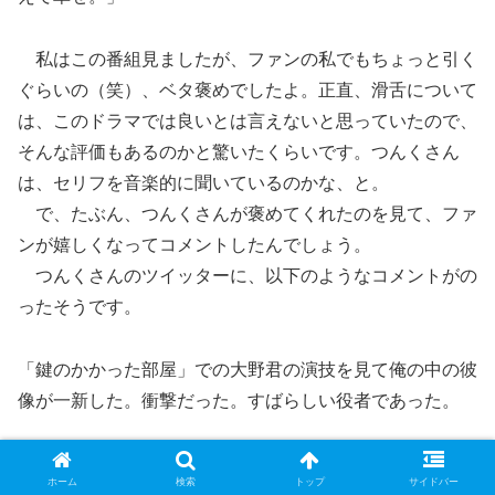
私はこの番組見ましたが、ファンの私でもちょっと引く
ぐらいの（笑）、ベタ褒めでしたよ。正直、滑舌について
は、このドラマでは良いとは言えないと思っていたので、
そんな評価もあるのかと驚いたくらいです。つんくさん
は、セリフを音楽的に聞いているのかな、と。
で、たぶん、つんくさんが褒めてくれたのを見て、ファ
ンが嬉しくなってコメントしたんでしょう。
つんくさんのツイッターに、以下のようなコメントがの
ったそうです。
「鍵のかかった部屋」での大野君の演技を見て俺の中の彼
像が一新した。衝撃だった。すばらしい役者であった。
嵐の大野君の演技についてこないだツイートしたが、「魔
ホーム
検索
トップ
サイドバー
王見てください」というカキコ（書き込み）が多かったの