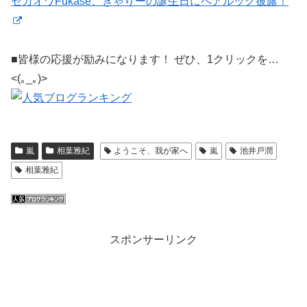
セカオワFukase、きゃりーの誕生日にペアルック披露！
■皆様の応援が励みになります！ ぜひ、1クリックを…
<(｡_｡)>
嵐
相葉雅紀
ようこそ、我が家へ
嵐
池井戸潤
相葉雅紀
スポンサーリンク