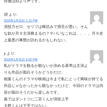
俳優は顔より声です。
陸
より:
2015年1月31日 1:12 PM
演技力ゼロ、セリフは棒読みで滑舌が悪い。そん
な奴が月９主演務まるの？ヤバいなこれは、、、。月９史
上最悪の事態が訪れるかもしれない。
y
より:
2015年1月31日 5:02 PM
私がドラマを観るか観ないか決める基準は主演よ
りも作品が面白そうかどうかだけ。
相葉くんのドラマや映画は今まで私にとって興味が持てる
作品じゃなかったから観なかったけど、今回のドラマは内
容が面白そうだから楽しみです。
嵐ではダントツに二宮くんが演技上手
大野くんは下手ではない。