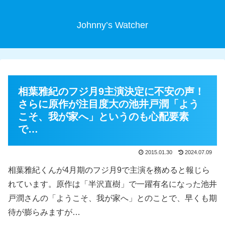
Johnny’s Watcher
相葉雅紀のフジ月9主演決定に不安の声！
さらに原作が注目度大の池井戸潤「よう
こそ、我が家へ」というのも心配要素
で…
2015.01.30
2024.07.09
相葉雅紀くんが4月期のフジ月9で主演を務めると報じら
れています。原作は「半沢直樹」で一躍有名になった池井
戸潤さんの「ようこそ、我が家へ」とのことで、早くも期
待が膨らみますが…