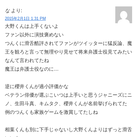
な
より:
2015年2月1日 1:31 PM
大野くんは上手くないよ
ファン以外に演技褒めない
つんくに滑舌酷評されてファンがツイッターに猛反論、魔
王を観ろと言って無理やり見せて将来弁護士役見てみたい
なんて言われてたね
魔王は弁護士役なのに…
逆に櫻井くんが過小評価かな
ベテラン俳優が選ぶこいつは上手いと思うジャニーズにニ
ノ、生田斗真、キムタク、櫻井くんが名前挙げられてた
例のつんくも家族ゲームを激賞してたしね
相葉くんも別に下手じゃないし大野くんよりはずっと滑舌