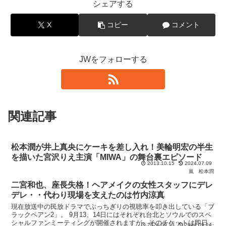
シェアする
X
コピー
コメント
JWをフォローする
関連記事
松本潤が井上真央にケーキを差し入れ！美輪明宏の半生
を描いた宮沢りえ主演「MIWA」の舞台裏エピソード
2013.10.15
2024.07.09
嵐
松本潤
二宮和也、座長失格！ヘアメイクの女性スタッフにデレ
デレ・・代わり現場を支えたのは竹内涼真
現在放送中の民放ドラマでぶっちぎりの視聴率を叩き出している「ブ
ラックペアン2」。 9月13、14日にはそれぞれ台北とソウルでのスペ
シャルファンミーティングが開催されますが、そのチケットは即日完
2024.09.13
2024.09.14