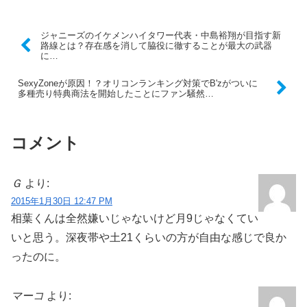
ジャニーズのイケメンハイタワー代表・中島裕翔が目指す新
路線とは？存在感を消して脇役に徹することが最大の武器
に…
SexyZoneが原因！？オリコンランキング対策でB'zがついに
多種売り特典商法を開始したことにファン騒然…
コメント
Ｇ
より:
2015年1月30日 12:47 PM
相葉くんは全然嫌いじゃないけど月9じゃなくてい
いと思う。深夜帯や土21くらいの方が自由な感じで良か
ったのに。
マーコ
より: