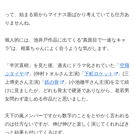
って、始まる前からマイナス面ばかり考えていても仕方あ
りませんね。
個人的には、池井戸作品に出てくる“真面目で一途なキャ
ラ”は、相葉ちゃんによく合うような気がします。
「半沢直樹」を見た後、過去にドラマ化されていた「
空飛
ぶタイヤ
」(仲村トオルさん主演)「
下町ロケット
」(三
上博史さん主演)「
鉄の骨
」(小池徹平さん主演)を立て続
けに見ましたが、どれも骨太で硬派でありながら、老若男
女問わず楽しめる作品だと思いました。
天下の嵐メンバーですから数字のことをとやかく言われる
のは仕方ないですが、伸び伸びと楽しく演じてくれればき
っと結果も付いてくるはず。