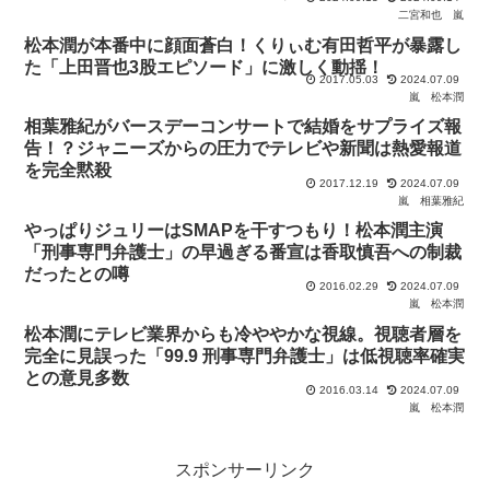
売してしまうなど、海外での人気もスゴイものがあり
二宮和也
嵐
松本潤が本番中に顔面蒼白！くりぃむ有田哲平が暴露し
た「上田晋也3股エピソード」に激しく動揺！
2017.05.03
2024.07.09
嵐
松本潤
相葉雅紀がバースデーコンサートで結婚をサプライズ報
告！？ジャニーズからの圧力でテレビや新聞は熱愛報道
を完全黙殺
2017.12.19
2024.07.09
嵐
相葉雅紀
やっぱりジュリーはSMAPを干すつもり！松本潤主演
「刑事専門弁護士」の早過ぎる番宣は香取慎吾への制裁
だったとの噂
2016.02.29
2024.07.09
嵐
松本潤
松本潤にテレビ業界からも冷ややかな視線。視聴者層を
完全に見誤った「99.9 刑事専門弁護士」は低視聴率確実
との意見多数
2016.03.14
2024.07.09
嵐
松本潤
スポンサーリンク