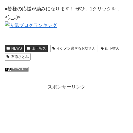
■皆様の応援が励みになります！ ぜひ、1クリックを…
<(｡_｡)>
NEWS
山下智久
イケメン過ぎるお坊さん
山下智久
石原さとみ
スポンサーリンク