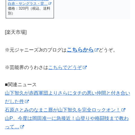
白赤・サングラス・背…
価格：320円（税込、送料
別）
[楽天市場]
こちらから
※元ジャニーズJrのブログは
どうぞ。
※芸能界のうわさは
こちらでどうぞ
■関連ニュース
山下智久が赤西軍団よりさらにタチの悪い仲間と付き合い
だした件
石原さとみのなまこ唇が山下智久を完全ロックオン！
山P、今度は岡田准一に急接近！山登りや格闘技まで教わ
って…