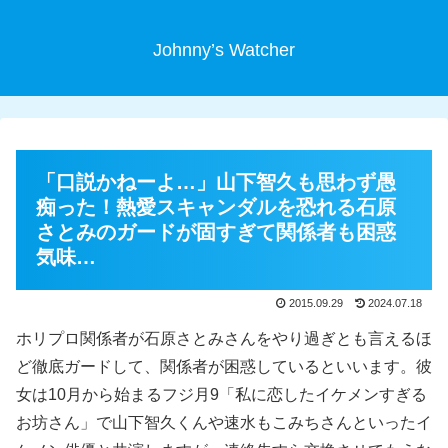
Johnny’s Watcher
「口説かねーよ…」山下智久も思わず愚
痴った！熱愛スキャンダルを恐れる石原
さとみのガードが固すぎて関係者も困惑
気味…
2015.09.29
2024.07.18
ホリプロ関係者が石原さとみさんをやり過ぎとも言えるほ
ど徹底ガードして、関係者が困惑しているといいます。彼
女は10月から始まるフジ月9「私に恋したイケメンすぎる
お坊さん」で山下智久くんや速水もこみちさんといったイ