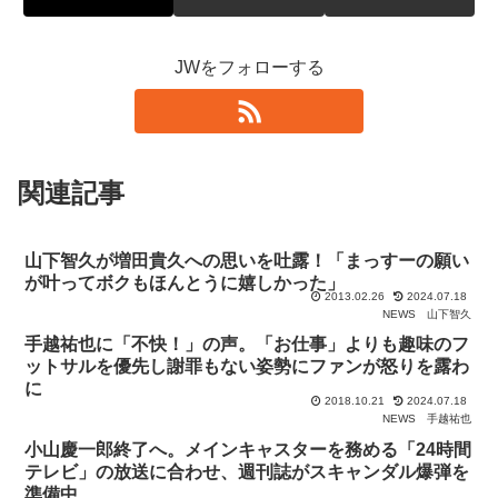
JWをフォローする
関連記事
山下智久が増田貴久への思いを吐露！「まっすーの願い
が叶ってボクもほんとうに嬉しかった」
2013.02.26
2024.07.18
NEWS
山下智久
手越祐也に「不快！」の声。「お仕事」よりも趣味のフ
ットサルを優先し謝罪もない姿勢にファンが怒りを露わ
に
2018.10.21
2024.07.18
NEWS
手越祐也
小山慶一郎終了へ。メインキャスターを務める「24時間
テレビ」の放送に合わせ、週刊誌がスキャンダル爆弾を
準備中