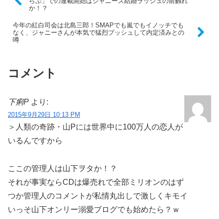
らぷ」での連載開始はジャニーズ結婚ラッシュの前触れ
か！？
今年の紅白司会は北島三郎！SMAPでも嵐でもイノッチでも
なく、ジャニーさんが本気で猛烈プッシュして内定済みとの
噂
コメント
下痢P
より:
2015年9月29日 10:13 PM
＞人類の奇跡・山Pには世界中に100万人の恋人が
いるんですから
ここの管理人は山下ヲタか！？
それが事実ならCDは爆売れで全部ミリオンのはず
つか管理人のコメントが私情丸出しで激しくキモイ
いっそ山下オンリー溺愛ブログでも始めたら？ｗ