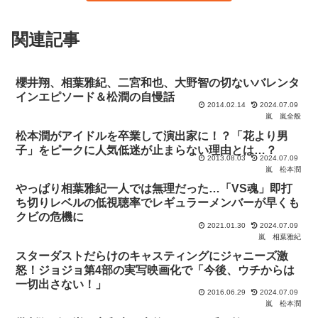
関連記事
櫻井翔、相葉雅紀、二宮和也、大野智の切ないバレンタ
インエピソード＆松潤の自慢話
2014.02.14
2024.07.09
嵐
嵐全般
松本潤がアイドルを卒業して演出家に！？「花より男
子」をピークに人気低迷が止まらない理由とは…？
2013.08.03
2024.07.09
嵐
松本潤
やっぱり相葉雅紀一人では無理だった…「VS魂」即打
ち切りレベルの低視聴率でレギュラーメンバーが早くも
クビの危機に
2021.01.30
2024.07.09
嵐
相葉雅紀
スターダストだらけのキャスティングにジャニーズ激
怒！ジョジョ第4部の実写映画化で「今後、ウチからは
一切出さない！」
2016.06.29
2024.07.09
嵐
松本潤