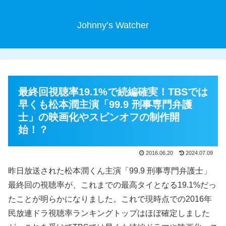
Johnny’s Watcher
最終回視聴率19.1%で続編確実！TBSでは
早くも松本潤主演「99.9 刑事専門弁護
士」の映画化やスピンオフの制作開
始！？
2016.06.20
2024.07.09
昨日放送された松本潤くん主演「99.9 刑事専門弁護士」
最終回の視聴率が、これまでの最高タイとなる19.1%だっ
たことが明らかになりました。これで現時点での2016年
民放連ドラ視聴率ランキングトップはほぼ確定しました