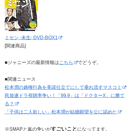
ミセン -未生- DVD-BOX1
[関連商品]
■ジャニーズの最新情報は
こちら
でどうぞ。
■関連ニュース
松本潤の越権行為を美談仕立てにして垂れ流すマスコミ
民放連ドラ視聴率争い！「99.9」は「ドクターX」に勝て
る？
「子供は二人欲しい」松本潤が結婚願望を公に認めた
すごいこと
※SMAPと嵐の争いが
になってます。