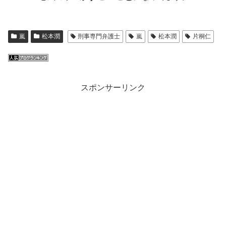
嵐
松本潤
刑事専門弁護士
嵐
松本潤
片桐仁
スポンサーリンク