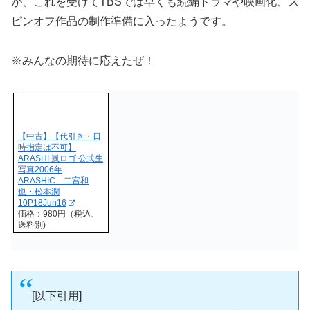
が、これを受けてTBSでは早くも続編ドラマや映画化、ス
ピンオフ作品の制作準備に入ったようです。
※みんなの期待に応えたぜ！
【中古】【代引き・日
時指定は不可】
ARASHI 嵐ロゴ 公式生
写真2006年
ARASHIC 二宮和
也・松本潤
10P18Jun16
価格：980円（税込、
送料別)
[以下引用]