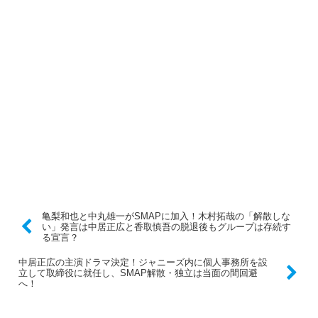
亀梨和也と中丸雄一がSMAPに加入！木村拓哉の「解散しな
い」発言は中居正広と香取慎吾の脱退後もグループは存続す
る宣言？
中居正広の主演ドラマ決定！ジャニーズ内に個人事務所を設
立して取締役に就任し、SMAP解散・独立は当面の間回避
へ！