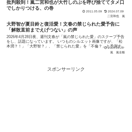
批判殺到！嵐二宮和也が大竹しのぶを呼び捨ててタメ口
でしかりつける、の巻
2011.05.09
2024.07.09
二宮和也
嵐
大野智が夏目鈴と復活愛！文春の禁じられた愛予告に
「解散直前までえげつない」の声
2026年4月28日夜、週刊文春が「嵐の禁じられた愛」のスクープ予告
をし、話題になっています。 いつものシルエット画像ですが、「松
本潤？！」「大野智？」、「禁じられた愛」を「不倫？」と予測する
2026.04.29
声が多いのですが… 個人的には不倫ではないのかな
嵐
嵐全般
スポンサーリンク