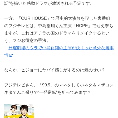
話”を描いた感動ドラマが放送される予定です。
一方、「OUR HOUSE」で歴史的大惨敗を喫した裏番組
のフジテレビは、中島裕翔くん主演「HOPE」で迎え撃ち
ますが、これはアチラの国のドラマをリメイクするとい
う、フジお得意の手法。
日曜劇場のウラで中島裕翔の主演が決まった意外な裏事
情
なんか、ヒジョーにヤバイ感じがするのは気のせい？
フジテレビさん、「99.9」のマネをして小ネタ＆マザコン
ネタてんこ盛りで“一発逆転”を狙ってみます？