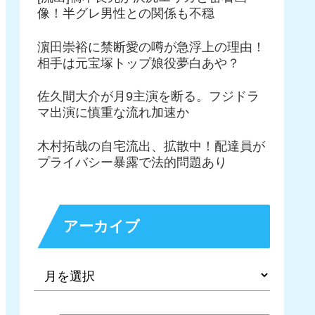
像！半グレ男性との関係も不穏
濵田崇裕に禁断愛の噂が急浮上の理由！
相手は元宝塚トップ娘役夢白あや？
佐久間大介が月9主演を断る。フジドラ
マ出演に慎重な流れ加速か
木村拓哉の自宅流出、拡散中！配達員が
プライバシー暴露で法的問題あり
アーカイブ