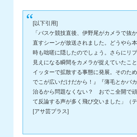
[以下引用]
「バスケ競技直後、伊野尾がカメラで抜
直すシーンが放送されました。どうやら
時も咄嗟に隠したのでしょう。さらにリ
見えになる瞬間をカメラが捉えていたこ
イッターで拡散する事態に発展。そのた
でこが広いだけだから！』『薄毛とかバ
治るから問題なくない？ おでこ全開で
て反論する声が多く飛び交いました」（
[アサ芸プラス]