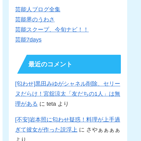
芸能人ブログ全集
芸能界のうわさ
芸能スクープ、今旬ナビ！！
芸能7days
最近のコメント
[匂わせ]黒田みゆがシャネル削除、セリー
ヌだらけ！宮舘涼太「友だちの1人」は無
理がある
に
teta
より
[不安]岩本照に匂わせ疑惑！料理が上手過
ぎて彼女が作った説浮上
に
さやぁぁぁぁ
より