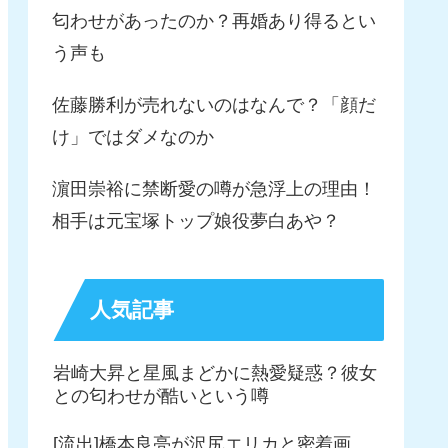
匂わせがあったのか？再婚あり得るとい
う声も
佐藤勝利が売れないのはなんで？「顔だ
け」ではダメなのか
濵田崇裕に禁断愛の噂が急浮上の理由！
相手は元宝塚トップ娘役夢白あや？
人気記事
岩崎大昇と星風まどかに熱愛疑惑？彼女
との匂わせが酷いという噂
[流出]橋本良亮が沢尻エリカと密着画