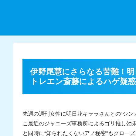
伊野尾慧にさらなる苦難！明
トレエン斎藤によるハゲ疑惑
先週の週刊女性に明日花キララさんとの“シン
こ最近のジャニーズ事務所によるゴリ推し効
と同時に“知られたくないアノ秘密”もクロー