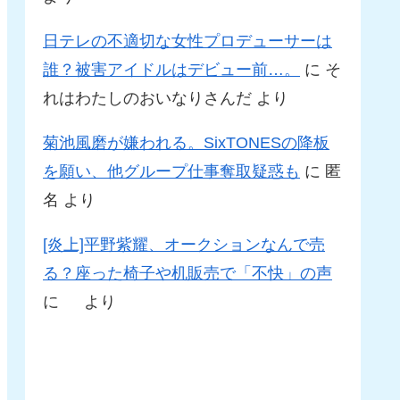
日テレの不適切な女性プロデューサーは
誰？被害アイドルはデビュー前…。
に
そ
れはわたしのおいなりさんだ
より
菊池風磨が嫌われる。SixTONESの降板
を願い、他グループ仕事奪取疑惑も
に
匿
名
より
[炎上]平野紫耀、オークションなんで売
る？座った椅子や机販売で「不快」の声
に
より