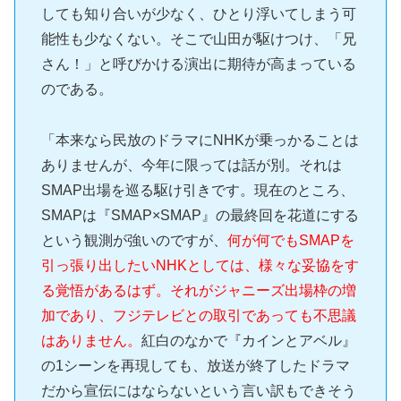
しても知り合いが少なく、ひとり浮いてしまう可
能性も少なくない。そこで山田が駆けつけ、「兄
さん！」と呼びかける演出に期待が高まっている
のである。
「本来なら民放のドラマにNHKが乗っかることは
ありませんが、今年に限っては話が別。それは
SMAP出場を巡る駆け引きです。現在のところ、
SMAPは『SMAP×SMAP』の最終回を花道にする
という観測が強いのですが、
何が何でもSMAPを
引っ張り出したいNHKとしては、様々な妥協をす
る覚悟があるはず。それがジャニーズ出場枠の増
加であり、フジテレビとの取引であっても不思議
はありません。
紅白のなかで『カインとアベル』
の1シーンを再現しても、放送が終了したドラマ
だから宣伝にはならないという言い訳もできそう