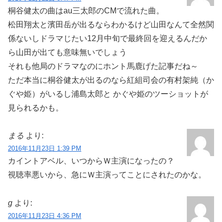
桐谷健太の曲はau三太郎のCMで流れた曲。
松田翔太と濱田岳が出るならわかるけど山田なんて全然関
係ないしドラマじたい12月中旬で最終回を迎えるんだか
ら山田が出ても意味無いでしょう
それも他局のドラマなのにホント馬鹿げた記事だね～
ただ本当に桐谷健太が出るのなら紅組司会の有村架純（か
ぐや姫）がいるし浦島太郎と かぐや姫のツーショットが
見られるかも。
まる
より:
2016年11月23日 1:39 PM
カイントアベル、いつからＷ主演になったの？
視聴率悪いから、急にＷ主演ってことにされたのかな。
g
より:
2016年11月23日 4:36 PM