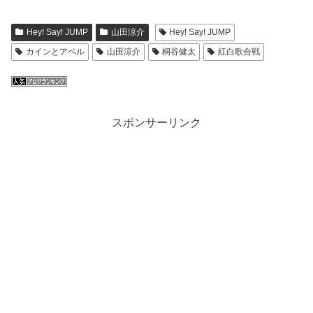
Hey! Say! JUMP
山田涼介
Hey! Say! JUMP
カインとアベル
山田涼介
桐谷健太
紅白歌合戦
スポンサーリンク