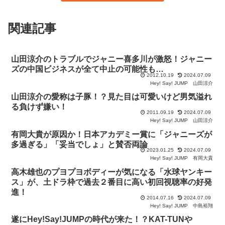
関連記事
山田涼介のトラブルでジャニー喜多川が激怒！ジャニー
ズの中国ビジネスが全て中止の可能性も…
2012.10.19
2024.07.09
Hey! Say! JUMP
山田涼介
山田涼介の愛称は子豚！？見た目は可愛いけど男気溢れ
る負けず嫌い！
2011.09.19
2024.07.09
Hey! Say! JUMP
山田涼介
有岡大貴が原因か！日本アカデミー賞に「ジャニーズが
多過ぎる」「妥当でしょ」と賛否両論
2023.01.25
2024.07.09
Hey! Say! JUMP
有岡大貴
高木雄也のプヨプヨボディーが気になる「水球ヤンキー
ス」が、土ドラ枠で過去２番目に高い初回視聴率の好発
進！
2014.07.16
2024.07.09
Hey! Say! JUMP
中島裕翔
遂にHey!Say!JUMPの時代が来た！？KAT-TUNや