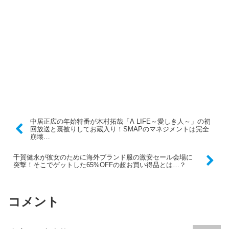
中居正広の年始特番が木村拓哉「A LIFE～愛しき人～」の初
回放送と裏被りしてお蔵入り！SMAPのマネジメントは完全
崩壊…
千賀健永が彼女のために海外ブランド服の激安セール会場に
突撃！そこでゲットした65%OFFの超お買い得品とは…？
コメント