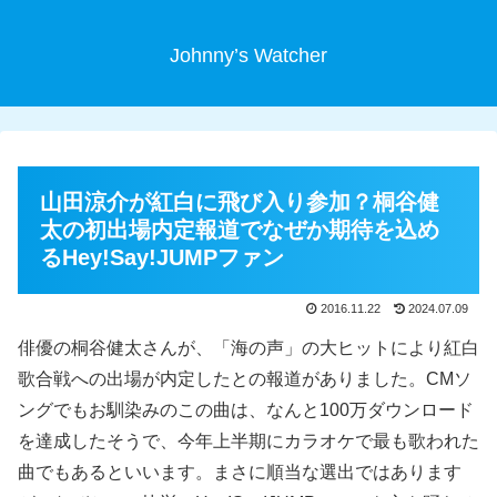
Johnny’s Watcher
山田涼介が紅白に飛び入り参加？桐谷健
太の初出場内定報道でなぜか期待を込め
るHey!Say!JUMPファン
2016.11.22
2024.07.09
俳優の桐谷健太さんが、「海の声」の大ヒットにより紅白
歌合戦への出場が内定したとの報道がありました。CMソ
ングでもお馴染みのこの曲は、なんと100万ダウンロード
を達成したそうで、今年上半期にカラオケで最も歌われた
曲でもあるといいます。まさに順当な選出ではあります