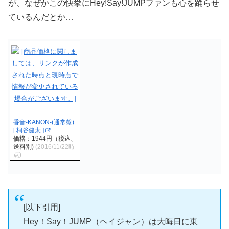
が、なぜかこの快挙にHey!Say!JUMPファンも心を踊らせ
ているんだとか…
香音-KANON-(通常盤)
[ 桐谷健太 ]
価格：1944円（税込、
送料別)
(2016/11/22時
点)
[以下引用]
Hey！Say！JUMP（ヘイジャン）は大晦日に東