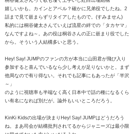
桐谷健太さんって歌も凄く上手いし紅白出場結構
嬉しいかも。カインとアベル？確かに兄弟役でしたね。2
話まで見て嵌まらずリタイアしたもので。(すみません)
私的には桐谷健太さんていえば流星の絆での「タカヤマ」
なんですよね～。あの役は桐谷さんの正に嵌まり役でした
から。そういう人結構多いと思う。
Hey! Say! JUMPのファンの方が本当に山田君が飛び入り
参加すると喜んでいるなら少し考えが足りないかと。まず
他局なので有り得ない。それでも記事にもあったが「半沢
～」
のように視聴率も半端なく高く日本中で話の種になるくら
い有名になれば別だが。論外もいいところだろう。
KinKi Kidsの出場が決まりHey! Say! JUMPはどうだろう
ね。まあ司会が結構批判されてるからジャニーズは最小限