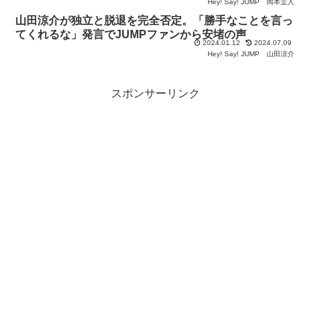
Hey! Say! JUMP
岡本圭人
山田涼介が独立と脱退を完全否定。「勝手なことを言っ
てくれるな」発言でJUMPファンから安堵の声
2024.01.12
2024.07.09
Hey! Say! JUMP
山田涼介
スポンサーリンク