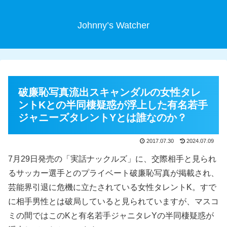
Johnny’s Watcher
破廉恥写真流出スキャンダルの女性タレ
ントKとの半同棲疑惑が浮上した有名若手
ジャニーズタレントYとは誰なのか？
2017.07.30
2024.07.09
7月29日発売の「実話ナックルズ」に、交際相手と見られ
るサッカー選手とのプライベート破廉恥写真が掲載され、
芸能界引退に危機に立たされている女性タレントK。すで
に相手男性とは破局していると見られていますが、マスコ
ミの間ではこのKと有名若手ジャニタレYの半同棲疑惑が