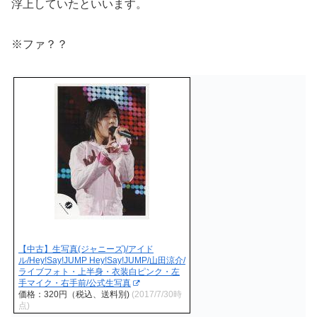
浮上していたといいます。
※ファ？？
【中古】生写真(ジャニーズ)/アイド
ル/Hey!Say!JUMP Hey!Say!JUMP/山田涼介/
ライブフォト・上半身・衣装白ピンク・左
手マイク・右手前/公式生写真
価格：320円（税込、送料別)
(2017/7/30時
点)