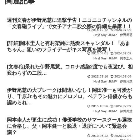
関連記事
週刊文春が伊野尾慧に追撃予告！ニコニコチャンネルの
「文春砲ライブ」で女子アナ二股交際の詳細を暴露！！
2016.12.12
2024.07.09
Hey! Say! JUMP
伊野尾慧
[詳細]岡本圭人と有村架純に熱愛スキャンダル！「あま
ちゃん」狙いのフライデーがキス写真を激写！
2013.08.01
2024.07.09
Hey! Say! JUMP
岡本圭人
[文春砲]呆れた伊野尾慧。コロナ感染2度でも夜遊び。相
変わらずの二股…
2022.03.16
2024.07.09
Hey! Say! JUMP
伊野尾慧
伊野尾慧の大ブレークは間違いなし！岡田准一も可愛が
り、千原Jr.もその魅力にメロメロ、ベテラン俳優からも
認められ…
2015.10.26
2024.07.09
Hey! Say! JUMP
伊野尾慧
岡本圭人が更生に成功！俳優学校のサマースクール選抜
に合格し、父・岡本健一と脱退・退所について緊急会
議？
2019.06.22
2024.07.09