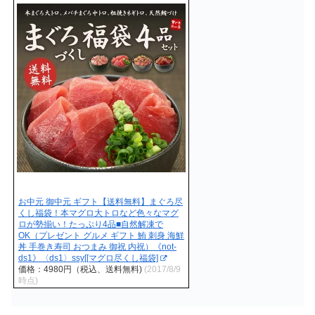
お中元 御中元 ギフト【送料無料】まぐろ尽
くし福袋！本マグロ大トロなど色々なマグ
ロが勢揃い！たっぷり4品■自然解凍で
OK（プレゼント グルメ ギフト 鮪 刺身 海鮮
丼 手巻き寿司 おつまみ 御祝 内祝）《not-
ds1》〈ds1〉ssy[[マグロ尽くし福袋]
価格：4980円（税込、送料無料)
(2017/8/9
時点)