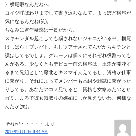
〉横尾暇なんだねへ
コイツ呼ばわりまでして書き込むなんて、よっぽど横尾が
気になるんだね(笑)。
ちなみに盗作疑惑は千賀だから。
スキャンダル起こしても罰されないジャニがいる中、横尾
はしばらくプレバト、もしツア干されてんだからキチンと
禊はしてるでしょ。グループは個々にそれぞれ役割っても
んがある。少なくともデビュー前の横尾は、玉森が開花す
るまで兄組として藤北とキスマイ支えてるし、資格が仕事
に繋がり、それによってメンバーも番組や雑誌に繋がった
りしてる。あなたのコメ見てると、資格も女絡みだのとヒ
ガミ、まるで彼女気取りの嫉妬にしか見えないわ。何様な
んだか(笑)。
それが・・・・・
より:
2017年8月12日 9:44 AM