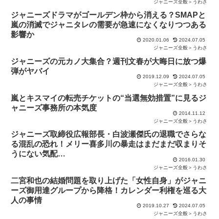
ジャニーズ全般＞うわさ
ジャニーズドラマがゴールデン枠から消える？SMAPと
嵐の消滅でジャニタレの需要が急速になくなりつつある
影響か
2020.01.06
2024.07.05
ジャニーズ全般＞うわさ
ジャニーズの元カノ大集合？週刊文春が大晦日に放つ爆
弾がヤバイ
2019.12.09
2024.07.05
ジャニーズ全般＞うわさ
嵐とキスマイの転売チケットの“当選無効措置”に見るジ
ャニーズ事務所の本気度
2014.11.12
ジャニーズ全般＞うわさ
ジャニーズ取締役広報部長・白波瀬傑氏の退職でさらな
る混乱の恐れ！メリー喜多川の暴走はまだまだ収まりそ
うにない気配…
2016.01.30
ジャニーズ全般＞うわさ
二宮和也の結婚問題を取り上げた「女性自身」がジャニ
ーズ御用達グループから降格！カレンダー利権を巡る大
人の事情
2019.10.27
2024.07.05
ジャニーズ全般＞うわさ