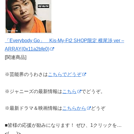
「Everybody Go」 Kis-My-Ft2 SHOP限定 横尾渉 ver –
ARRAY(0x11a2bfe0)
[関連商品]
※芸能界のうわさは
こちらでどうぞ
※ジャニーズの最新情報は
こちら
でどうぞ。
※最新ドラマ＆映画情報は
こちらから
どうぞ
■皆様の応援が励みになります！ ぜひ、1クリックを…
<(｡_｡)>