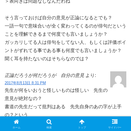
＞表向きは問題なしなんだわね
そう言っておけば自分の意見が正論になるとでも？
一語一句で意味合いが全く変わってくるのが俳句だという
ことを理解できるまで何度でも言いましょうか？
ガッカリしてる人は俳句をしてない人、もしくは評価ポイ
ントがずれてる事である事も何度でも言いましょうか？
聞く耳を持たないのはそちらなのでは？
正論だろうが何だろうが 自分の意見
より:
2017年8月13日 8:31 PM
先生が何をいおうと怪しいものは怪しい 先生の
意見が絶対なの？
書道の先生だって批判はある 先先自身のあの字が上手
の？という
人の意見は様々でいいんじゃないの
ホーム
検索
トップ
サイドバー