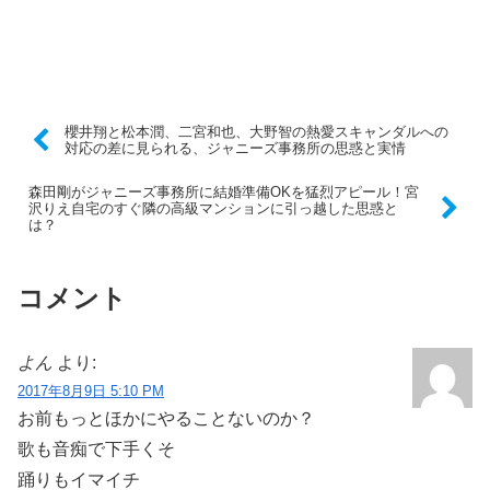
櫻井翔と松本潤、二宮和也、大野智の熱愛スキャンダルへの
対応の差に見られる、ジャニーズ事務所の思惑と実情
森田剛がジャニーズ事務所に結婚準備OKを猛烈アピール！宮
沢りえ自宅のすぐ隣の高級マンションに引っ越した思惑と
は？
コメント
よん
より:
2017年8月9日 5:10 PM
お前もっとほかにやることないのか？
歌も音痴で下手くそ
踊りもイマイチ