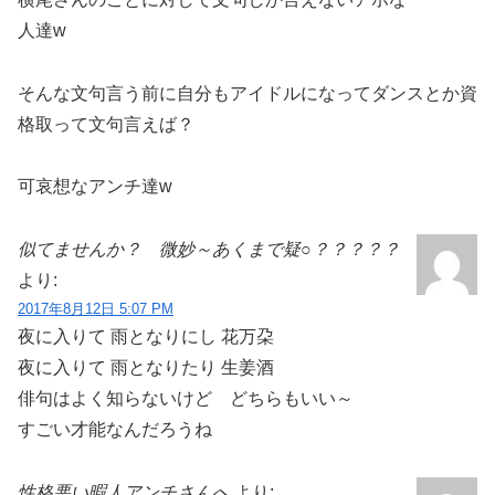
人達w
そんな文句言う前に自分もアイドルになってダンスとか資
格取って文句言えば？
可哀想なアンチ達w
似てませんか？ 微妙～あくまで疑○？？？？？
より:
2017年8月12日 5:07 PM
夜に入りて 雨となりにし 花万朶
夜に入りて 雨となりたり 生姜酒
俳句はよく知らないけど どちらもいい～
すごい才能なんだろうね
性格悪い暇人アンチさんへ
より: