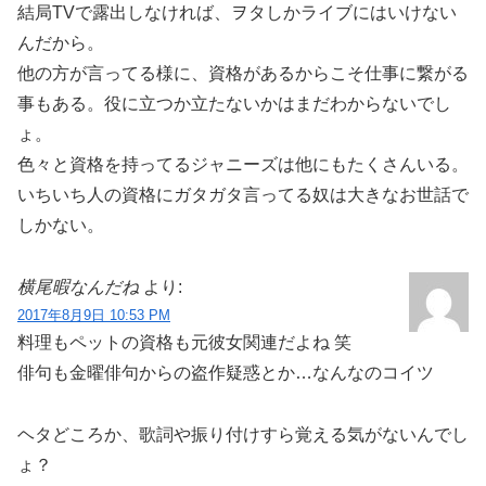
結局TVで露出しなければ、ヲタしかライブにはいけない
んだから。
他の方が言ってる様に、資格があるからこそ仕事に繋がる
事もある。役に立つか立たないかはまだわからないでし
ょ。
色々と資格を持ってるジャニーズは他にもたくさんいる。
いちいち人の資格にガタガタ言ってる奴は大きなお世話で
しかない。
横尾暇なんだね
より:
2017年8月9日 10:53 PM
料理もペットの資格も元彼女関連だよね 笑
俳句も金曜俳句からの盗作疑惑とか…なんなのコイツ
ヘタどころか、歌詞や振り付けすら覚える気がないんでし
ょ？