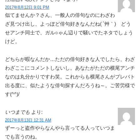
2017年8月12日 9:01 PM
似てませんか？さん、一般人の俳句なのにわざわ
ざ見つけ出し、よっぽど俳句好きなんだね( ´艸｀) どう
せアンチ同士で、ガル○ゃん辺りで騒いでたネタでしょう
けど。
どちらが暇なんだか…ただの俳句好きな人でしたら、わざ
わざここにコメントしないし。あなたがただの横尾アンチ
なのは丸分かりですわ笑。これからも横尾さんがプレバト
出る度に、似たような俳句探すんだろうね～。ご苦労様で
す(^^)/
いつまでも
より:
2017年8月13日 12:31 AM
ずーっと盗作やらなんやら言ってる人っていつま
でも言うのね。