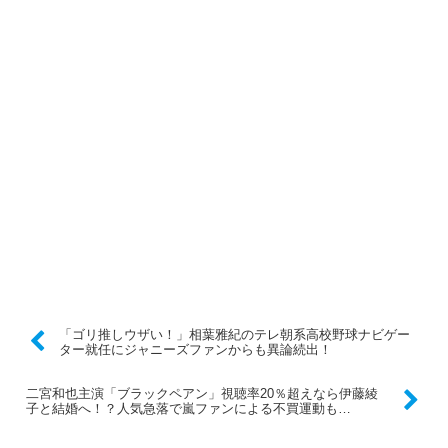
「ゴリ推しウザい！」相葉雅紀のテレ朝系高校野球ナビゲー
ター就任にジャニーズファンからも異論続出！
二宮和也主演「ブラックペアン」視聴率20％超えなら伊藤綾
子と結婚へ！？人気急落で嵐ファンによる不買運動も…