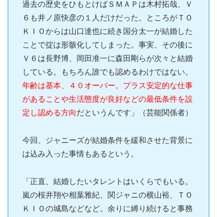
過去の歴史をひもとけばＳＭＡＰは木村拓哉、Ｖ
６も井ノ原快彦の１人だけだった。ところがＴＯ
ＫＩＯからは山口達也に続き国分太一が結婚した
ことで掟は形骸化してしまった。事実、その後に
Ｖ６は長野博、岡田准一に森田剛らが次々と結婚
している。もちろん誰でも認めるわけではない。
年齢は基本、４０オーバー。プラス安定的な仕事
があることや生活態度が良好などの最低条件を設
定し認める方向
だというんです」（芸能関係者）
今回、ジャニーズが結婚条件を緩和させた背景に
は込み入った事情もあるという。
「正直、結婚したいタレントはいくらでもいる。
嵐の桜井翔や相葉雅紀、関ジャニの横山裕、ＴＯ
ＫＩＯの城島などなど。余りに縛り続けると事務