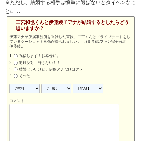
※ただし、結婚する相手は慎重に選ばないとタイヘンなこ
とに…
二宮和也くんと伊藤綾子アナが結婚するとしたらどう
思いますか？
伊藤アナが所属事務所を退社した直後、二宮くんとドライブデートをし
ているツーショット画像が撮られました。
→
(参考)嵐ファン完全敗北！
伊藤綾…
祝福します！お幸せに。
絶対反対！許さない！！
結婚はいいけど、伊藤アナだけはダメ！
その他
コメント