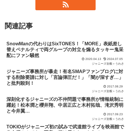
関連記事
SnowManの代わりはSixTONES！「MORE」表紙差し
替えペナルティで両グループの対立を煽るタッキー鬼采
配にファン騒然
2020.04.13
2024.07.05
ジャニーズ全般＞うわさ
ジャニーズ事務所が暴走！有名SMAPファンブログに対
する削除要請に対し「言論弾圧だ！」「闇が深すぎ…」
と批判殺到！
2017.08.29
ジャニーズ全般＞うわさ
深刻化するジャニーズの不仲問題で事務所が情報統制に
躍起！松本潤と櫻井翔、中居正広と木村拓哉、滝沢秀明
と今井翼…
2017.09.23
ジャニーズ全般＞うわさ
TOKIOがジャニーズ初の試みで武道館ライブを映画館で