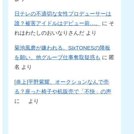
日テレの不適切な女性プロデューサーは
誰？被害アイドルはデビュー前…。
に
そ
れはわたしのおいなりさんだ
より
菊池風磨が嫌われる。SixTONESの降板
を願い、他グループ仕事奪取疑惑も
に
匿
名
より
[炎上]平野紫耀、オークションなんで売
る？座った椅子や机販売で「不快」の声
に
より