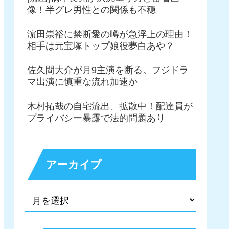
像！半グレ男性との関係も不穏
濵田崇裕に禁断愛の噂が急浮上の理由！
相手は元宝塚トップ娘役夢白あや？
佐久間大介が月9主演を断る。フジドラ
マ出演に慎重な流れ加速か
木村拓哉の自宅流出、拡散中！配達員が
プライバシー暴露で法的問題あり
アーカイブ