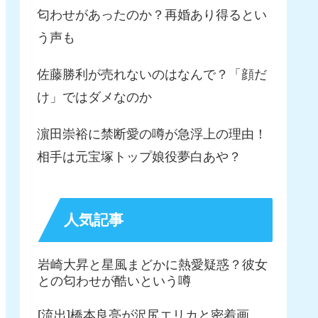
匂わせがあったのか？再婚あり得るとい
う声も
佐藤勝利が売れないのはなんで？「顔だ
け」ではダメなのか
濵田崇裕に禁断愛の噂が急浮上の理由！
相手は元宝塚トップ娘役夢白あや？
人気記事
岩崎大昇と星風まどかに熱愛疑惑？彼女
との匂わせが酷いという噂
[流出]橋本良亮が沢尻エリカと密着画