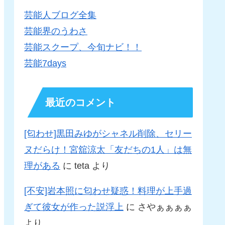
芸能人ブログ全集
芸能界のうわさ
芸能スクープ、今旬ナビ！！
芸能7days
最近のコメント
[匂わせ]黒田みゆがシャネル削除、セリー
ヌだらけ！宮舘涼太「友だちの1人」は無
理がある
に
teta
より
[不安]岩本照に匂わせ疑惑！料理が上手過
ぎて彼女が作った説浮上
に
さやぁぁぁぁ
より