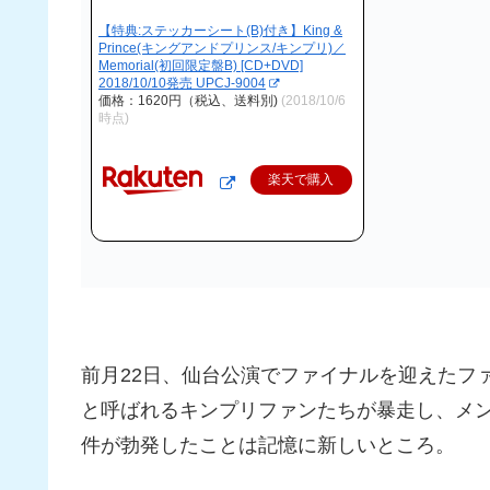
【特典:ステッカーシート(B)付き】King &
Prince(キングアンドプリンス/キンプリ)／
Memorial(初回限定盤B) [CD+DVD]
2018/10/10発売 UPCJ-9004
価格：1620円（税込、送料別)
(2018/10/6
時点)
楽天で購入
前月22日、仙台公演でファイナルを迎えたフ
と呼ばれるキンプリファンたちが暴走し、メ
件が勃発したことは記憶に新しいところ。