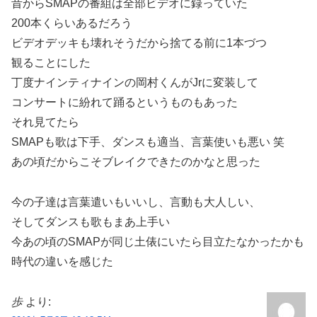
昔からSMAPの番組は全部ビデオに録っていた
200本くらいあるだろう
ビデオデッキも壊れそうだから捨てる前に1本づつ
観ることにした
丁度ナインティナインの岡村くんがJrに変装して
コンサートに紛れて踊るというものもあった
それ見てたら
SMAPも歌は下手、ダンスも適当、言葉使いも悪い 笑
あの頃だからこそブレイクできたのかなと思った
今の子達は言葉遣いもいいし、言動も大人しい、
そしてダンスも歌もまあ上手い
今あの頃のSMAPが同じ土俵にいたら目立たなかったかも
時代の違いを感じた
歩
より: