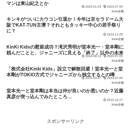
マンは東山紀之とか
2023.01.03
2024.07.05
Kinki全般
キンキがついにカウコン引退か！今年は京セラドーム大
阪でKAT-TUN主導？それともタッキー中心の若手祭り
に？
2014.11.05
Kinki全般
KinKi Kidsの慰留成功？滝沢秀明が堂本光一・堂本剛に
頼んだことと、ジャニーズに見える「終了」以外の未来
2019.08.13
2024.07.05
Kinki全般
「株式会社Kinki Kids」設立で解散回避！堂本光一と堂
本剛がTOKIO方式でジャニーズから独立するとの噂
2021.03.07
2024.07.05
Kinki全般
堂本光一と堂本剛は本当は仲が良いのか悪いのか？近藤
真彦が突っ込んでみたところ…
2012.12.17
Kinki全般
スポンサーリンク