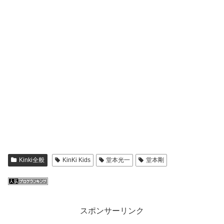
Kinki全般
KinKi Kids
堂本光一
堂本剛
スポンサーリンク