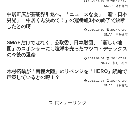
2022.10.19
2024.07.09
SMAP
木村拓哉
中居正広が芸能界引退へ。「ニュースな会」「新・日本
男児」「中居くん決めて！」の冠番組3本の終了で決断
したとの噂
2019.10.19
2024.07.09
SMAP
中居正広
SMAPだけではなく、公取委、日本財団、「新しい地
図」のスポンサーにも喧嘩を売ったマツコ・デラックス
の今後の運命
2019.08.04
2024.07.09
SMAP
新しい地図
木村拓哉が「南極大陸」のリベンジを「HERO」続編で
画策しているとの噂！？
2011.12.24
2024.07.09
SMAP
木村拓哉
スポンサーリンク