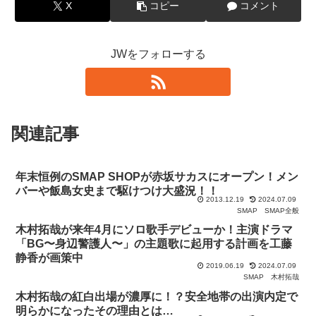
X
コピー
コメント
JWをフォローする
関連記事
年末恒例のSMAP SHOPが赤坂サカスにオープン！メン
バーや飯島女史まで駆けつけ大盛況！！
2013.12.19
2024.07.09
SMAP
SMAP全般
木村拓哉が来年4月にソロ歌手デビューか！主演ドラマ
「BG〜身辺警護人〜」の主題歌に起用する計画を工藤
静香が画策中
2019.06.19
2024.07.09
SMAP
木村拓哉
木村拓哉の紅白出場が濃厚に！？安全地帯の出演内定で
明らかになったその理由とは…